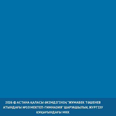
2026 © АСТАНА ҚАЛАСЫ ӘКІМДІГІНІҢ "ЖҰМАБЕК ТӘШЕНЕВ
АТЫНДАҒЫ №10 МЕКТЕП-ГИМНАЗИЯ" ШАРУАШЫЛЫҚ ЖҮРГІЗУ
ҚҰҚЫҒЫНДАҒЫ МКК