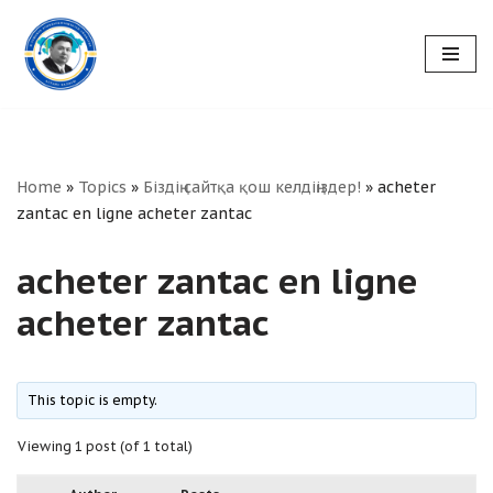
Skip
to
content
Home
»
Topics
»
Біздің сайтқа қош келдіңіздер!
»
acheter
zantac en ligne acheter zantac
acheter zantac en ligne
acheter zantac
This topic is empty.
Viewing 1 post (of 1 total)