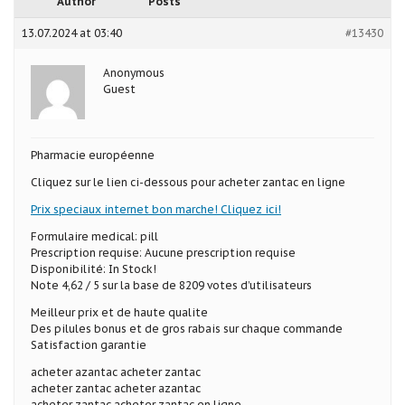
Author
Posts
13.07.2024 at 03:40
#13430
Anonymous
Guest
Pharmacie européenne
Cliquez sur le lien ci-dessous pour acheter zantac en ligne
Prix speciaux internet bon marche! Cliquez ici!
Formulaire medical: pill
Prescription requise: Aucune prescription requise
Disponibilité: In Stock!
Note 4,62 / 5 sur la base de 8209 votes d’utilisateurs
Meilleur prix et de haute qualite
Des pilules bonus et de gros rabais sur chaque commande
Satisfaction garantie
acheter azantac acheter zantac
acheter zantac acheter azantac
acheter zantac acheter zantac en ligne