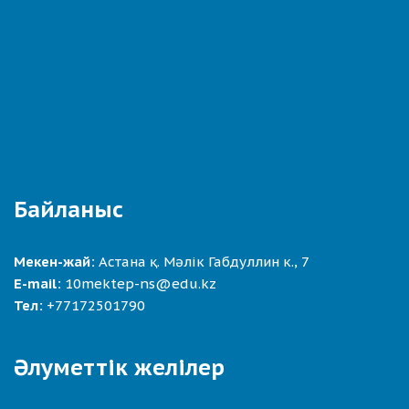
Байланыс
Мекен-жай:
Астана қ. Мәлік Габдуллин к., 7
E-mail:
10mektep-ns@edu.kz
Тел:
+77172501790
Әлуметтік желілер