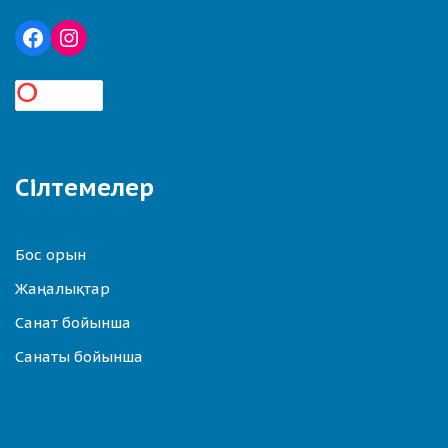
Сілтемелер
Бос орын
Жаңалықтар
Санат бойынша
Санаты бойынша