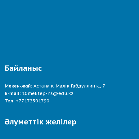
Байланыс
Мекен-жай:
Астана қ. Мәлік Габдуллин к., 7
E-mail:
10mektep-ns@edu.kz
Тел:
+77172501790
Әлуметтік желілер