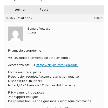
Author
Posts
09.07.2024 at 14:12
#8874
Bernard Velasco
Guest
Pharmacie européenne
Visitez notre site web pour acheter zoloft
Acheter zoloft -–>
https://tinyurl.com/yck6c8dn
Forme medicale: pilule
Prescription requise: Aucune prescription requise
Disponibilité: In Stock!
Note 4,83 / 5 base sur 8317 votes d’utilisateurs
Prix vraiment incroyables
24h support en ligne
Des pilules bonus et de gros rabais sur chaque commande