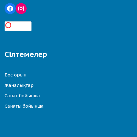
Сілтемелер
Бос орын
Жаңалықтар
Санат бойынша
Санаты бойынша