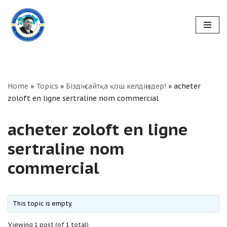
Skip
to
content
Home
»
Topics
»
Біздің сайтқа қош келдіңіздер!
»
acheter
zoloft en ligne sertraline nom commercial
acheter zoloft en ligne
sertraline nom
commercial
This topic is empty.
Viewing 1 post (of 1 total)