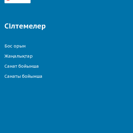
Сілтемелер
Бос орын
Жаңалықтар
Санат бойынша
Санаты бойынша