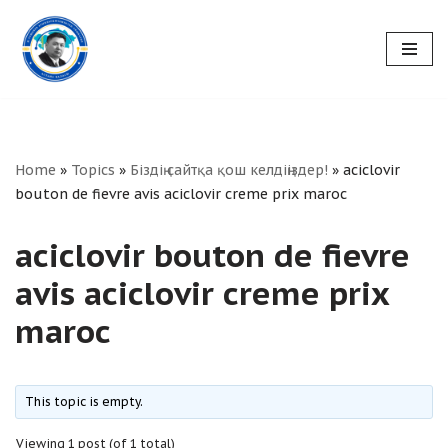
Skip
to
content
Home
»
Topics
»
Біздің сайтқа қош келдіңіздер!
»
aciclovir
bouton de fievre avis aciclovir creme prix maroc
aciclovir bouton de fievre
avis aciclovir creme prix
maroc
This topic is empty.
Viewing 1 post (of 1 total)