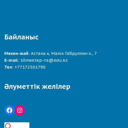
Байланыс
Мекен-жай:
Астана қ. Мәлік Габдуллин к., 7
E-mail:
10mektep-ns@edu.kz
Тел:
+77172501790
Әлуметтік желілер