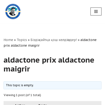
Skip
to
content
Home
»
Topics
»
Біздің сайтқа қош келдіңіздер!
»
aldactone
prix aldactone maigrir
aldactone prix aldactone
maigrir
This topic is empty.
Viewing 1 post (of 1 total)