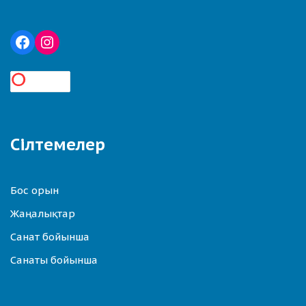
Сілтемелер
Бос орын
Жаңалықтар
Санат бойынша
Санаты бойынша