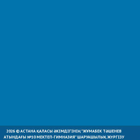
2026 © АСТАНА ҚАЛАСЫ ӘКІМДІГІНІҢ "ЖҰМАБЕК ТӘШЕНЕВ
АТЫНДАҒЫ №10 МЕКТЕП-ГИМНАЗИЯ" ШАРУАШЫЛЫҚ ЖҮРГІЗУ