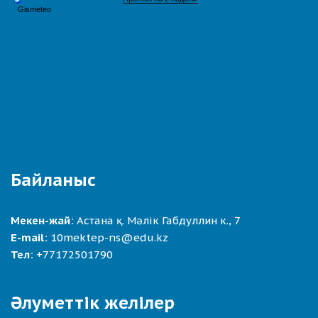
Байланыс
Мекен-жай:
Астана қ. Мәлік Габдуллин к., 7
E-mail:
10mektep-ns@edu.kz
Тел:
+77172501790
Әлуметтік желілер