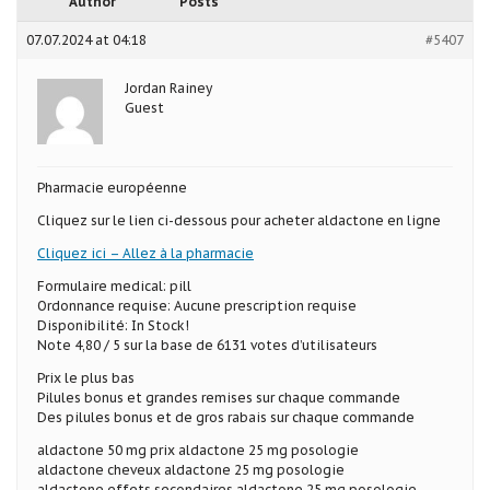
Author
Posts
07.07.2024 at 04:18
#5407
Jordan Rainey
Guest
Pharmacie européenne
Cliquez sur le lien ci-dessous pour acheter aldactone en ligne
Cliquez ici – Allez à la pharmacie
Formulaire medical: pill
Ordonnance requise: Aucune prescription requise
Disponibilité: In Stock!
Note 4,80 / 5 sur la base de 6131 votes d’utilisateurs
Prix le plus bas
Pilules bonus et grandes remises sur chaque commande
Des pilules bonus et de gros rabais sur chaque commande
aldactone 50 mg prix aldactone 25 mg posologie
aldactone cheveux aldactone 25 mg posologie
aldactone effets secondaires aldactone 25 mg posologie