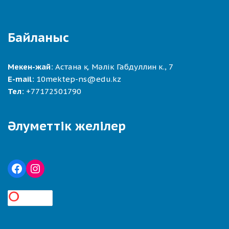
Байланыс
Мекен-жай:
Астана қ. Мәлік Габдуллин к., 7
E-mail:
10mektep-ns@edu.kz
Тел:
+77172501790
Әлуметтік желілер