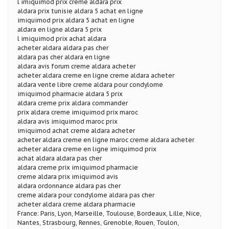
l imiquimod prix creme aldara prix
aldara prix tunisie aldara 5 achat en ligne
imiquimod prix aldara 5 achat en ligne
aldara en ligne aldara 5 prix
l imiquimod prix achat aldara
acheter aldara aldara pas cher
aldara pas cher aldara en ligne
aldara avis forum creme aldara acheter
acheter aldara creme en ligne creme aldara acheter
aldara vente libre creme aldara pour condylome
imiquimod pharmacie aldara 5 prix
aldara creme prix aldara commander
prix aldara creme imiquimod prix maroc
aldara avis imiquimod maroc prix
imiquimod achat creme aldara acheter
acheter aldara creme en ligne maroc creme aldara acheter
acheter aldara creme en ligne imiquimod prix
achat aldara aldara pas cher
aldara creme prix imiquimod pharmacie
creme aldara prix imiquimod avis
aldara ordonnance aldara pas cher
creme aldara pour condylome aldara pas cher
acheter aldara creme aldara pharmacie
France: Paris, Lyon, Marseille, Toulouse, Bordeaux, Lille, Nice,
Nantes, Strasbourg, Rennes, Grenoble, Rouen, Toulon,