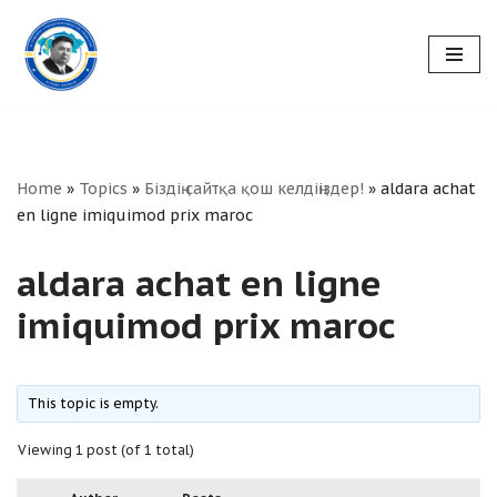
Skip
to
content
Home
»
Topics
»
Біздің сайтқа қош келдіңіздер!
»
aldara achat
en ligne imiquimod prix maroc
aldara achat en ligne
imiquimod prix maroc
This topic is empty.
Viewing 1 post (of 1 total)