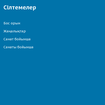
Сілтемелер
Бос орын
Жаңалықтар
Санат бойынша
Санаты бойынша