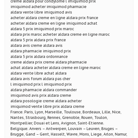
creme aldara pour condylome l imiquimod prix
imiquimod acheter imiquimod pharmacie
aldara vente libre imiquimod avis
acheter aldara creme en ligne aldara prix france
acheter aldara creme en ligne imiquimod achat
aldara 5 prix imiquimod prix maroc
aldara prix maroc acheter aldara creme en ligne maroc
aldara 5 prix aldara prix france
aldara avis creme aldara avis
aldara pharmacie imiquimod prix
aldara 5 prix aldara ordonnance
creme aldara prix creme aldara pharmacie
achat aldara acheter aldara creme en ligne maroc
aldara vente libre achat aldara
aldara avis forum aldara pas cher
l imiquimod prix l imiquimod prix
aldara pharmacie aldara commander
imiquimod avis prix aldara creme
aldara posologie creme aldara acheter
imiquimod vente libre prix aldara creme
France: Paris, Lyon, Marseille, Toulouse, Bordeaux, Lille, Nice,
Nantes, Strasbourg, Rennes, Grenoble, Rouen, Toulon,
Montpellier, Douai et Lens, Avignon, Saint-Etienne.
Belgique: Anvers – Antwerpen, Louvain – Leuven, Bruges –
Brugge, Gand – Gent, Hasselt, Wavre, Mons, Liege, Arlon, Namur,