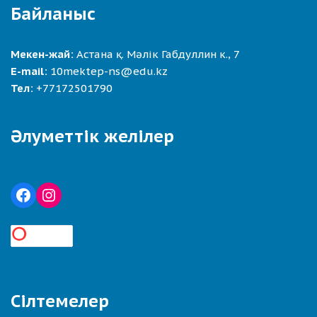
Байланыс
Мекен-жай:
Астана қ. Мәлік Габдуллин к., 7
E-mail:
10mektep-ns@edu.kz
Тел:
+77172501790
Әлуметтік желілер
Сілтемелер