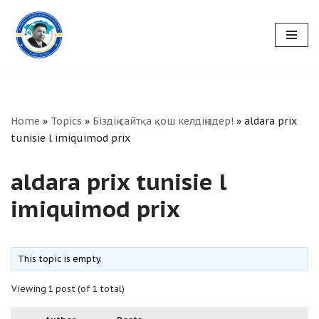
Skip
to
content
Home
»
Topics
»
Біздің сайтқа қош келдіңіздер!
»
aldara prix
tunisie l imiquimod prix
aldara prix tunisie l
imiquimod prix
This topic is empty.
Viewing 1 post (of 1 total)