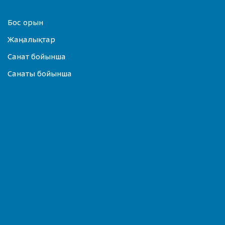
Бос орын
Жаңалықтар
Санат бойынша
Санаты бойынша