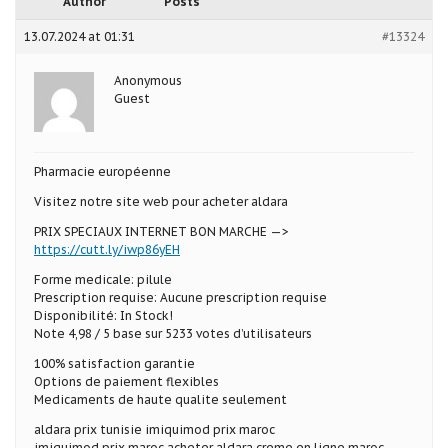
Author
Posts
13.07.2024 at 01:31
#13324
Anonymous
Guest
Pharmacie européenne
Visitez notre site web pour acheter aldara
PRIX SPECIAUX INTERNET BON MARCHE —>
https://cutt.ly/iwp86yEH
Forme medicale: pilule
Prescription requise: Aucune prescription requise
Disponibilité: In Stock!
Note 4,98 / 5 base sur 5233 votes d’utilisateurs
100% satisfaction garantie
Options de paiement flexibles
Medicaments de haute qualite seulement
aldara prix tunisie imiquimod prix maroc
imiquimod prix maroc acheter aldara creme en ligne maroc