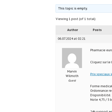
This topic is empty.
Viewing 1 post (of 1 total)
Author
Posts
06.07.2024 at 02:21
Pharmacie eu
Cliquez sur le
Marvin
Prix speciaux 
Wilmoth
Guest
Forme medical
Ordonnance req
Disponibilité: 
Note 4,75 / 5 b
24h support en