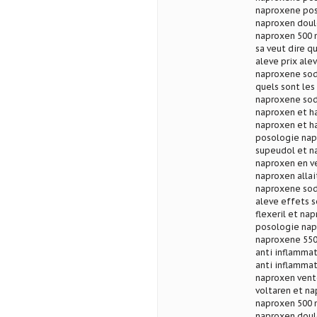
naproxene pos
naproxen doul
naproxen 500 
sa veut dire q
aleve prix ale
naproxene sod
quels sont les
naproxene sod
naproxen et h
naproxen et h
posologie nap
supeudol et n
naproxen en v
naproxen alla
naproxene sod
aleve effets s
flexeril et na
posologie nap
naproxene 550
anti inflamma
anti inflamma
naproxen vent
voltaren et n
naproxen 500 
naproxen doul