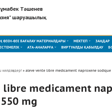
"Жұмабек Тәшенев
азия" шаруашылық
 ӨЗІН-ӨЗІ БАҒАЛАУ МАТЕРИАЛДАРЫ
МЕКТЕП
ЗАҢДАР
ІСТЕМЕЛІК
АТА-АНАЛАРҒА
ВИРТУАЛДЫ ҚАБЫЛДАУ
Б
ш келдіңіздер!
»
aleve vente libre medicament naproxene sodique
e libre medicament na
 550 mg