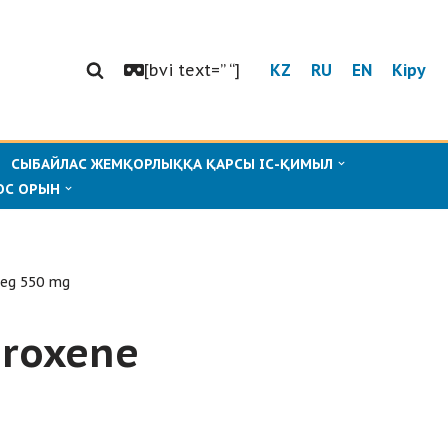
[bvi text=” “]
KZ
RU
EN
Кіру
СЫБАЙЛАС ЖЕМҚОРЛЫҚҚА ҚАРСЫ ІС-ҚИМЫЛ
ОС ОРЫН
 eg 550 mg
proxene