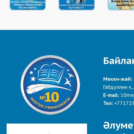
Байла
Мекен-жай:
Габдуллин к.,
E-mail:
10me
Тел:
+77172
Әлуме