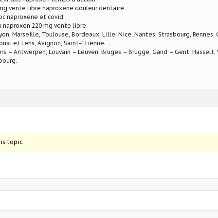
mg vente libre naproxene douleur dentaire
oc naproxene et covid
x naproxen 220 mg vente libre
Lyon, Marseille, Toulouse, Bordeaux, Lille, Nice, Nantes, Strasbourg, Rennes,
ouai et Lens, Avignon, Saint-Etienne.
rs – Antwerpen, Louvain – Leuven, Bruges – Brugge, Gand – Gent, Hasselt, W
bourg.
is topic.