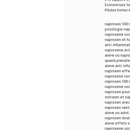
Economisez te
Pilules bonus
naproxen 500 
posologie nap
naproxene sod
naproxen et h
anti inflamma
naproxene avi
aleve ou napro
quand prendre
aleve anti inf
naproxen effe
naproxene sod
naproxen 500 m
naproxene sod
naproxen pour
voltaren et na
naproxen avec 
naproxen vent
aleve ou advi
naproxen doule
aleve effets 
naproxene sod