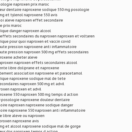
ologie naproxen prix maroc
eur dentaire naproxene sodique 550 mg posologie
mg et tylenol naproxene 550 avis
uoi aleve naproxen effet secondaire
ve prix maroc
ique danger naproxen alcool
 effets secondaires du naproxen naproxen et voltaren
ique pour quoi naproxen et vaccin covid
aute pression naproxene anti inflammatoire
aute pression naproxen 500 mg effets secondaires
roxene acheter aleve
aproxen naproxen effets secondaires alcool
ente libre doliprane et naproxene
itement association naproxene et paracetamol
ique naproxene sodique mal de tete
econdaires naproxen 500 mg et advil
proxen naproxen et advil
roxene 550 naproxen 500 mg temps d action
 posologie naproxene douleur dentaire
toire naproxen naproxene sodique danger
toire naproxene 550 naproxen anti inflammatoire
e libre aleve ou naproxen
aproxen naproxene avis
mg et alcool naproxene sodique mal de gorge
eur dos naproxen temps d action