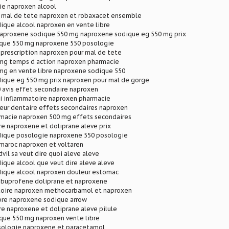
ie naproxen alcool
 mal de tete naproxen et robaxacet ensemble
ique alcool naproxen en vente libre
proxene sodique 550 mg naproxene sodique eg 550 mg prix
que 550 mg naproxene 550 posologie
prescription naproxen pour mal de tete
mg temps d action naproxen pharmacie
mg en vente libre naproxene sodique 550
ique eg 550 mg prix naproxen pour mal de gorge
 avis effet secondaire naproxen
i inflammatoire naproxen pharmacie
eur dentaire effets secondaires naproxen
macie naproxen 500 mg effets secondaires
e naproxene et doliprane aleve prix
ique posologie naproxene 550 posologie
maroc naproxen et voltaren
vil sa veut dire quoi aleve aleve
que alcool que veut dire aleve aleve
ique alcool naproxen douleur estomac
ibuprofene doliprane et naproxene
toire naproxen methocarbamol et naproxen
ibre naproxene sodique arrow
e naproxene et doliprane aleve pilule
que 550 mg naproxen vente libre
ologie naproxene et paracetamol