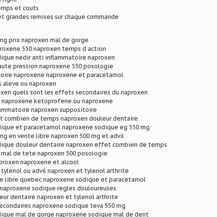
mps et couts
 et grandes remises sur chaque commande
mg prix naproxen mal de gorge
roxene 550 naproxen temps d action
ique nedir anti inflammatoire naproxen
aute pression naproxene 550 posologie
toire naproxene naproxene et paracetamol
s aleve ou naproxen
xen quels sont les effets secondaires du naproxen
 naproxene ketoprofene ou naproxene
lammatoire naproxen suppositoire
t combien de temps naproxen douleur dentaire
ique et paracetamol naproxene sodique eg 550 mg
g en vente libre naproxen 500 mg et advil
ique douleur dentaire naproxen effet combien de temps
 mal de tete naproxen 500 posologie
proxen naproxene et alcool
tylenol ou advil naproxen et tylenol arthrite
e libre quebec naproxene sodique et paracetamol
l naproxene sodique regles douloureuses
ur dentaire naproxen et tylenol arthrite
secondaires naproxene sodique teva 550 mg
ique mal de gorge naproxene sodique mal de dent