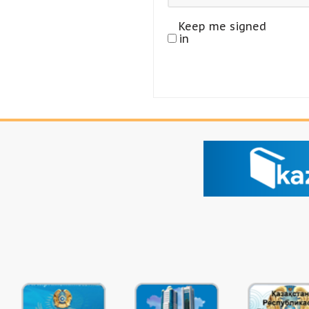
Keep me signed
in