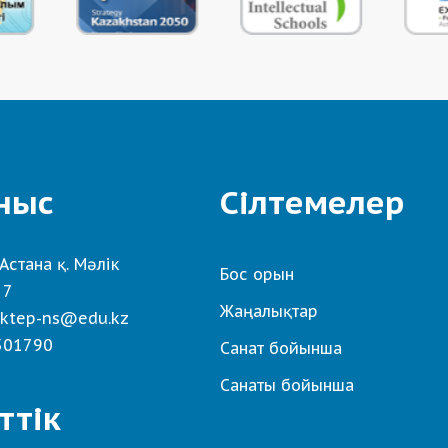
ныс
Сілтемелер
Астана қ. Мәлік
Бос орын
 7
Жаңалықтар
ktep-ns@edu.kz
501790
Санат бойынша
Санаты бойынша
ттік