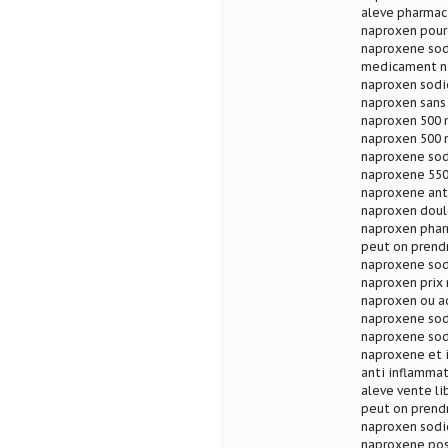
aleve pharmac
naproxen pour
naproxene sod
medicament na
naproxen sodi
naproxen sans 
naproxen 500 
naproxen 500 
naproxene sod
naproxene 550
naproxene ant
naproxen doul
naproxen phar
peut on prendr
naproxene sod
naproxen prix 
naproxen ou ad
naproxene sodi
naproxene sod
naproxene et 
anti inflamma
aleve vente l
peut on prendr
naproxen sodi
naproxene pos