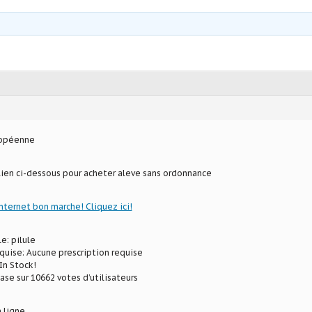
ropéenne
 lien ci-dessous pour acheter aleve sans ordonnance
internet bon marche! Cliquez ici!
e: pilule
uise: Aucune prescription requise
In Stock!
ase sur 10662 votes d’utilisateurs
 ligne