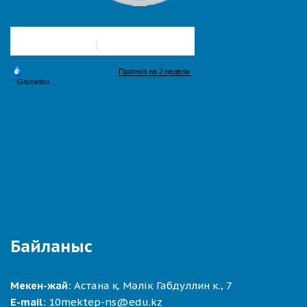
Байланыс
Мекен-жай:
Астана қ. Мәлік Габдуллин к., 7
E-mail:
10mektep-ns@edu.kz