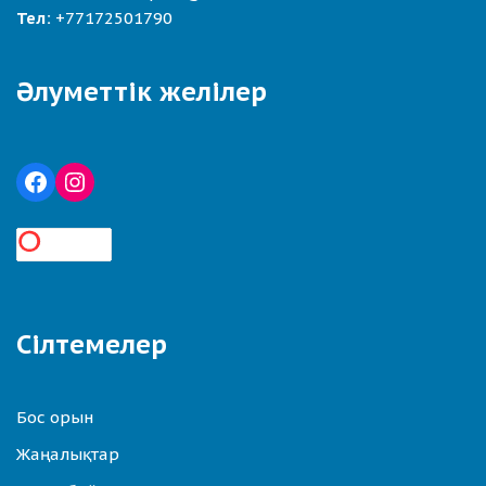
Тел:
+77172501790
Әлуметтік желілер
Сілтемелер
Бос орын
Жаңалықтар