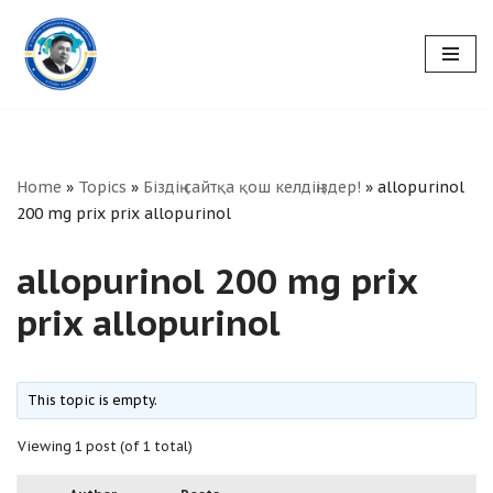
Skip
to
content
Home
»
Topics
»
Біздің сайтқа қош келдіңіздер!
»
allopurinol
200 mg prix prix allopurinol
allopurinol 200 mg prix
prix allopurinol
This topic is empty.
Viewing 1 post (of 1 total)