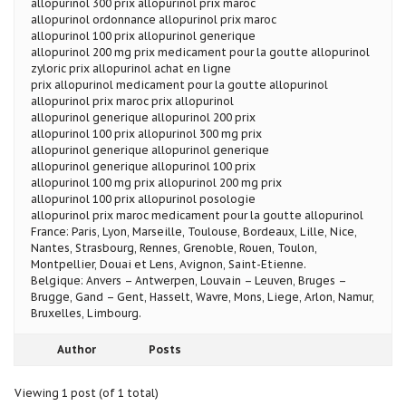
allopurinol 300 prix allopurinol prix maroc
allopurinol ordonnance allopurinol prix maroc
allopurinol 100 prix allopurinol generique
allopurinol 200 mg prix medicament pour la goutte allopurinol
zyloric prix allopurinol achat en ligne
prix allopurinol medicament pour la goutte allopurinol
allopurinol prix maroc prix allopurinol
allopurinol generique allopurinol 200 prix
allopurinol 100 prix allopurinol 300 mg prix
allopurinol generique allopurinol generique
allopurinol generique allopurinol 100 prix
allopurinol 100 mg prix allopurinol 200 mg prix
allopurinol 100 prix allopurinol posologie
allopurinol prix maroc medicament pour la goutte allopurinol
France: Paris, Lyon, Marseille, Toulouse, Bordeaux, Lille, Nice,
Nantes, Strasbourg, Rennes, Grenoble, Rouen, Toulon,
Montpellier, Douai et Lens, Avignon, Saint-Etienne.
Belgique: Anvers – Antwerpen, Louvain – Leuven, Bruges –
Brugge, Gand – Gent, Hasselt, Wavre, Mons, Liege, Arlon, Namur,
Bruxelles, Limbourg.
Author
Posts
Viewing 1 post (of 1 total)