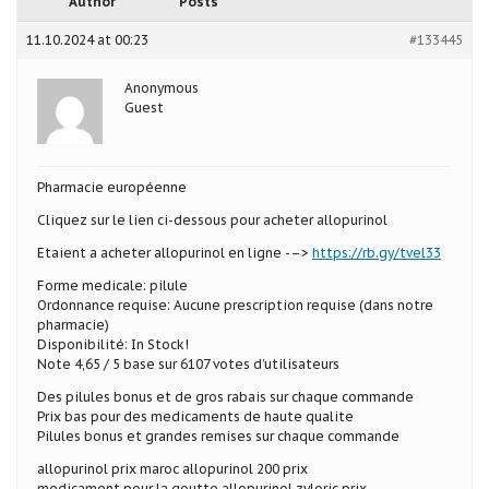
Author
Posts
11.10.2024 at 00:23
#133445
Anonymous
Guest
Pharmacie européenne
Cliquez sur le lien ci-dessous pour acheter allopurinol
Etaient a acheter allopurinol en ligne -–>
https://rb.gy/tvel33
Forme medicale: pilule
Ordonnance requise: Aucune prescription requise (dans notre
pharmacie)
Disponibilité: In Stock!
Note 4,65 / 5 base sur 6107 votes d’utilisateurs
Des pilules bonus et de gros rabais sur chaque commande
Prix bas pour des medicaments de haute qualite
Pilules bonus et grandes remises sur chaque commande
allopurinol prix maroc allopurinol 200 prix
medicament pour la goutte allopurinol zyloric prix