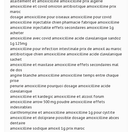
allaitement et amoxicilline amoxicilline prix algerie
amoxicilline et covid omicron antibiotique amoxicilline prix
maroc
dosage amoxicilline pour oiseaux amoxicilline pour covid
amoxicilline injectable chien pharmacie fabrique amoxicilline
amoxicilline injectable effets secondaires amoxicilline 1g
acheter
amoxicilline avec covid amoxicilline acide clavulanique sandoz
1g 125mg
amoxicilline pour infection intestinale prix de amoxil au maroc
antibiotique chien amoxicilline amoxicilline acide clavulanique
sachet
amoxicilline et maxilase amoxicilline effets secondaires mal
de dos
angine blanche amoxicilline amoxicilline temps entre chaque
prise
penurie amoxicilline pourquoi dosage amoxicilline acide
clavulanique
amoxicilline et kardegic amoxicilline et alcool forum
amoxicilline arrow 500 mg poudre amoxicilline effets
indesirables
clarithromycine et amoxicilline amoxicilline 1g pour cystite
amoxicilline et doliprane possible dosage amoxicilline abces
dentaire
amoxicilline sodique amoxil 1g prix maroc