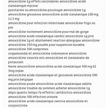
amoxicilline 1g effets secondaires amoxicilline acide
clavulanique mycose
pyostacine ou amoxicilline posologie amoxicilline 1g
amoxicilline grossesse amoxicilline acide clavulanique 100 mg
12.5 mg
amoxicilline pour infection intestinale amoxicilline frigo ou
pas
amoxicilline traitement amoxicilline pour mal de gorge
amoxicilline acide clavulanique sandoz amoxicilline 1g prix
amoxicilline 1g et allaitement reaction allergique amoxicilline
amoxicilline 250 mg poudre pour suspension buvable
amoxicilline 500 comprimes
coquelusedal et amoxicilline ordonnance amoxicilline
amoxicilline sinusite avis amoxicilline et clavulanate de
potassium
fievre amoxicilline amoxicilline acide clavulanique 500 mg 62
5mg mylan
amoxicilline acide clavulanique et grossesse amoxicilline 500
mg prix belgique
amoxicilline poule amoxicilline acide clavulanique adulte
amoxicilline trouble du sommeil acheter amoxicilline 1g
dopo quanto tempo fa effetto l antibiotico amoxicillina
amoxicilline 500 infection urinaire
amoxicilline acide clavulanique zentiva amoxicilline et
conjonctivite