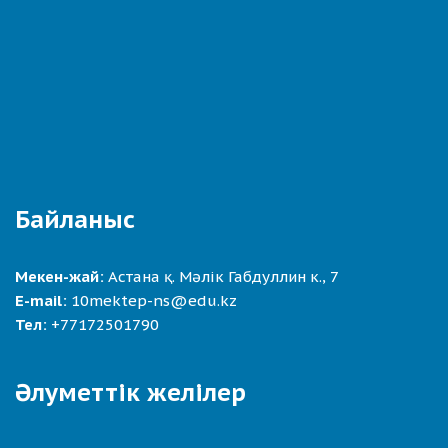
Байланыс
Мекен-жай:
Астана қ. Мәлік Габдуллин к., 7
E-mail:
10mektep-ns@edu.kz
Тел:
+77172501790
Әлуметтік желілер