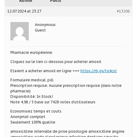
Author
Posts
12.07.2024 at 23:27
#13206
Anonymous
Guest
Pharmacie européenne
Cliquez sur le lien ci-dessous pour acheter amoxil
Etaient a acheter amoxil en ligne ==>
https://rb.gy/tq4cst
Formulaire medical: pill
Prescription requise: Aucune prescription requise (dans notre
pharmacie)
Disponibilité: In Stock!
Note 4,98 / 5 base sur 7428 votes d’utilisateurs
Economisez temps et couts
Anonymat complet
Seulement 100% qualite
amoxicilline intervalle de prise posologie amoxicilline angine
amoxicilline acide clavulanique infection dentaire sinusite