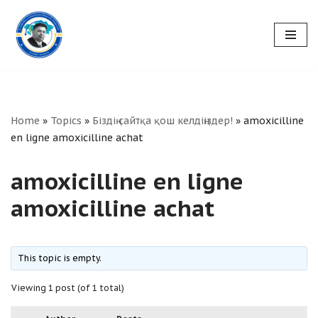
Skip
to
content
Home
»
Topics
»
Біздің сайтқа қош келдіңіздер!
»
amoxicilline
en ligne amoxicilline achat
amoxicilline en ligne
amoxicilline achat
This topic is empty.
Viewing 1 post (of 1 total)