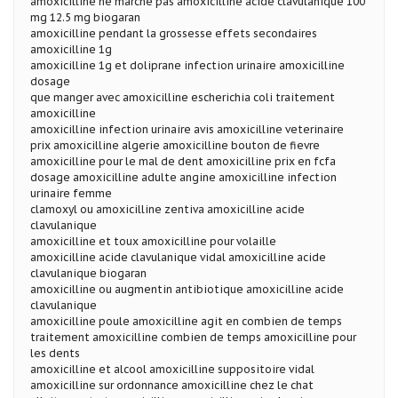
amoxicilline ne marche pas amoxicilline acide clavulanique 100
mg 12.5 mg biogaran
amoxicilline pendant la grossesse effets secondaires
amoxicilline 1g
amoxicilline 1g et doliprane infection urinaire amoxicilline
dosage
que manger avec amoxicilline escherichia coli traitement
amoxicilline
amoxicilline infection urinaire avis amoxicilline veterinaire
prix amoxicilline algerie amoxicilline bouton de fievre
amoxicilline pour le mal de dent amoxicilline prix en fcfa
dosage amoxicilline adulte angine amoxicilline infection
urinaire femme
clamoxyl ou amoxicilline zentiva amoxicilline acide
clavulanique
amoxicilline et toux amoxicilline pour volaille
amoxicilline acide clavulanique vidal amoxicilline acide
clavulanique biogaran
amoxicilline ou augmentin antibiotique amoxicilline acide
clavulanique
amoxicilline poule amoxicilline agit en combien de temps
traitement amoxicilline combien de temps amoxicilline pour
les dents
amoxicilline et alcool amoxicilline suppositoire vidal
amoxicilline sur ordonnance amoxicilline chez le chat