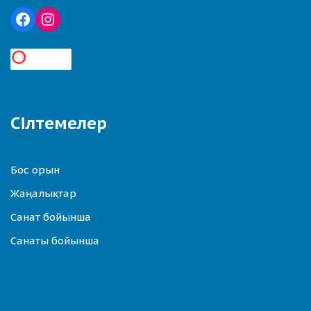
Сілтемелер
Бос орын
Жаңалықтар
Санат бойынша
Санаты бойынша