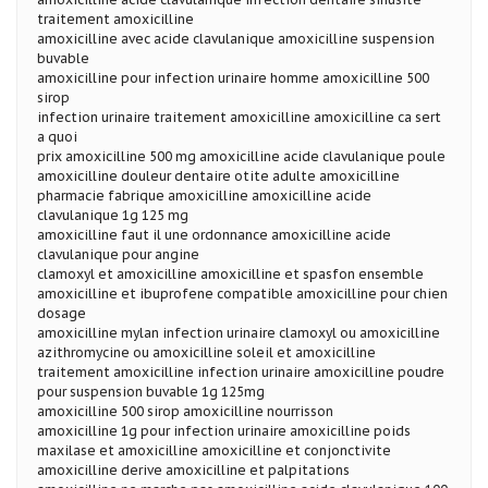
traitement amoxicilline
amoxicilline avec acide clavulanique amoxicilline suspension
buvable
amoxicilline pour infection urinaire homme amoxicilline 500
sirop
infection urinaire traitement amoxicilline amoxicilline ca sert
a quoi
prix amoxicilline 500 mg amoxicilline acide clavulanique poule
amoxicilline douleur dentaire otite adulte amoxicilline
pharmacie fabrique amoxicilline amoxicilline acide
clavulanique 1g 125 mg
amoxicilline faut il une ordonnance amoxicilline acide
clavulanique pour angine
clamoxyl et amoxicilline amoxicilline et spasfon ensemble
amoxicilline et ibuprofene compatible amoxicilline pour chien
dosage
amoxicilline mylan infection urinaire clamoxyl ou amoxicilline
azithromycine ou amoxicilline soleil et amoxicilline
traitement amoxicilline infection urinaire amoxicilline poudre
pour suspension buvable 1g 125mg
amoxicilline 500 sirop amoxicilline nourrisson
amoxicilline 1g pour infection urinaire amoxicilline poids
maxilase et amoxicilline amoxicilline et conjonctivite
amoxicilline derive amoxicilline et palpitations