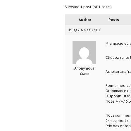
Viewing 1 post (of 1 total)
Author
Posts
05.09.2024 at 23:07
Pharmacie eu
Cliquez sur le 
Anonymous
Acheter anafra
Guest
Forme medical
Ordonnance req
Disponibilité: 
Note 4,74 / 5 b
Nous sommes fi
24h support en
Prix bas et re