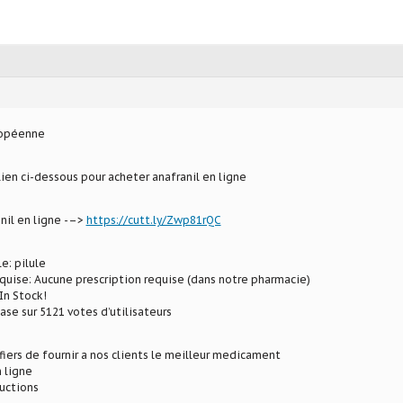
ropéenne
lien ci-dessous pour acheter anafranil en ligne
nil en ligne -–>
https://cutt.ly/Zwp81rQC
e: pilule
uise: Aucune prescription requise (dans notre pharmacie)
In Stock!
ase sur 5121 votes d’utilisateurs
ers de fournir a nos clients le meilleur medicament
 ligne
ductions