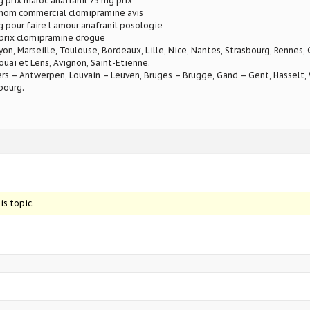
g prix maroc anafranil 75 mg prix
nom commercial clomipramine avis
g pour faire l amour anafranil posologie
prix clomipramine drogue
Lyon, Marseille, Toulouse, Bordeaux, Lille, Nice, Nantes, Strasbourg, Rennes,
ouai et Lens, Avignon, Saint-Etienne.
rs – Antwerpen, Louvain – Leuven, Bruges – Brugge, Gand – Gent, Hasselt, W
bourg.
is topic.