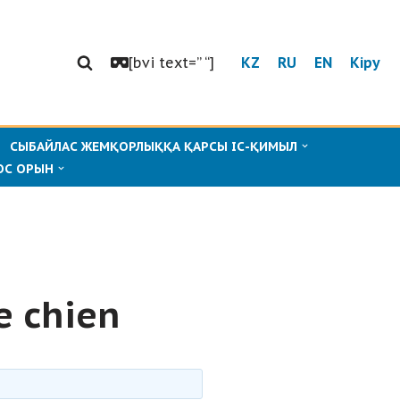
[bvi text=” “]
KZ
RU
EN
Кіру
СЫБАЙЛАС ЖЕМҚОРЛЫҚҚА ҚАРСЫ ІС-ҚИМЫЛ
ОС ОРЫН
e chien