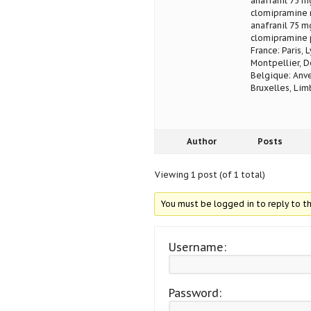
anafranil 75 m
clomipramine 
anafranil 75 m
clomipramine 
France: Paris, 
Montpellier, D
Belgique: Anve
Bruxelles, Lim
Author
Posts
Viewing 1 post (of 1 total)
You must be logged in to reply to th
Username:
Password: