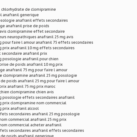
n chlorhydrate de clomipramine
ol anafranil generique
osologie anafranil effets secondaires
age anafranil prise de poids
avis clomipramine effet secondaire
eurs neuropathiques anafranil 25 mg avis
g pour faire l amour anafranil 75 effets secondaires
g prix anafranil 10 mg effets secondaires
t secondaire anafranil prix
g posologie anafranil pour chien
rise de poids anafranil 10 mg prix
age anafranil 75 mg pour faire l amour
de clomipramine anafranil 25 mg posologie
e de poids anafranil 25 mg pour faire l amour
rix anafranil 75 mg prix maroc
chien clomipramine chien avis
g posologie effets secondaires anafranil
mg prix clomipramine nom commercial
 prix anafranil alcool
ffets secondaires anafranil 25 mg posologie
nom commercial anafranil 25 mg prix
nom commercial acheter anafranil
ffets secondaires anafranil effets secondaires
e de poids anafranil generique