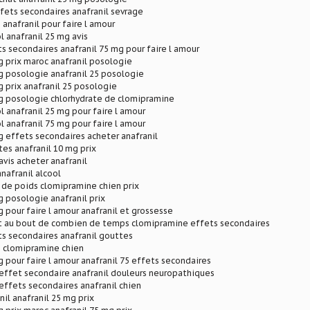
ffets secondaires anafranil sevrage
 anafranil pour faire l amour
l anafranil 25 mg avis
ts secondaires anafranil 75 mg pour faire l amour
g prix maroc anafranil posologie
g posologie anafranil 25 posologie
g prix anafranil 25 posologie
mg posologie chlorhydrate de clomipramine
l anafranil 25 mg pour faire l amour
l anafranil 75 mg pour faire l amour
g effets secondaires acheter anafranil
tes anafranil 10 mg prix
vis acheter anafranil
anafranil alcool
e de poids clomipramine chien prix
g posologie anafranil prix
g pour faire l amour anafranil et grossesse
et au bout de combien de temps clomipramine effets secondaires
ts secondaires anafranil gouttes
n clomipramine chien
g pour faire l amour anafranil 75 effets secondaires
effet secondaire anafranil douleurs neuropathiques
ffets secondaires anafranil chien
nil anafranil 25 mg prix