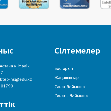
ныс
Сілтемелер
Астана қ. Мәлік
Бос орын
 7
Жаңалықтар
ktep-ns@edu.kz
501790
Санат бойынша
Санаты бойынша
ттік