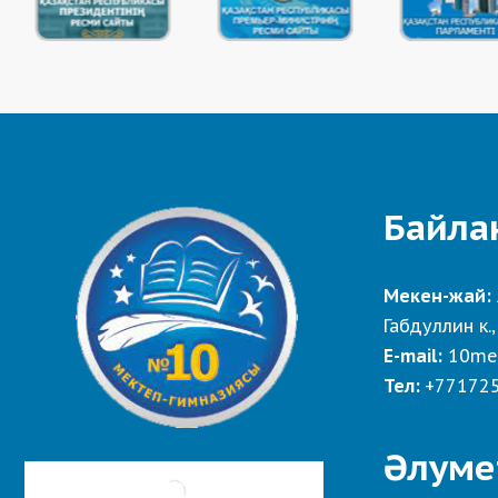
Байла
Мекен-жай:
Габдуллин к.,
E-mail:
10me
Тел:
+77172
Әлуме