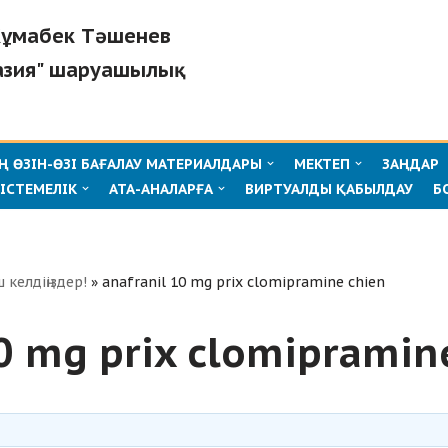
"Жұмабек Тәшенев
азия" шаруашылық
 ӨЗІН-ӨЗІ БАҒАЛАУ МАТЕРИАЛДАРЫ
МЕКТЕП
ЗАҢДАР
ІСТЕМЕЛІК
АТА-АНАЛАРҒА
ВИРТУАЛДЫ ҚАБЫЛДАУ
Б
ш келдіңіздер!
»
anafranil 10 mg prix clomipramine chien
10 mg prix clomipramin