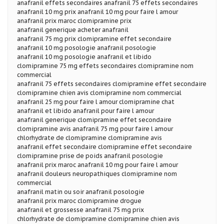
anafranil effets secondaires anafranil 75 effets secondaires
anafranil 10 mg prix anafranil 10 mg pour faire l amour
anafranil prix maroc clomipramine prix
anafranil generique acheter anafranil
anafranil 75 mg prix clomipramine effet secondaire
anafranil 10 mg posologie anafranil posologie
anafranil 10 mg posologie anafranil et libido
clomipramine 75 mg effets secondaires clomipramine nom
commercial
anafranil 75 effets secondaires clomipramine effet secondaire
clomipramine chien avis clomipramine nom commercial
anafranil 25 mg pour faire l amour clomipramine chat
anafranil et libido anafranil pour faire l amour
anafranil generique clomipramine effet secondaire
clomipramine avis anafranil 75 mg pour faire l amour
chlorhydrate de clomipramine clomipramine avis
anafranil effet secondaire clomipramine effet secondaire
clomipramine prise de poids anafranil posologie
anafranil prix maroc anafranil 10 mg pour faire l amour
anafranil douleurs neuropathiques clomipramine nom
commercial
anafranil matin ou soir anafranil posologie
anafranil prix maroc clomipramine drogue
anafranil et grossesse anafranil 75 mg prix
chlorhydrate de clomipramine clomipramine chien avis