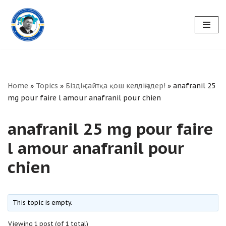
Skip
to
content
Home
»
Topics
»
Біздің сайтқа қош келдіңіздер!
»
anafranil 25
mg pour faire l amour anafranil pour chien
anafranil 25 mg pour faire
l amour anafranil pour
chien
This topic is empty.
Viewing 1 post (of 1 total)