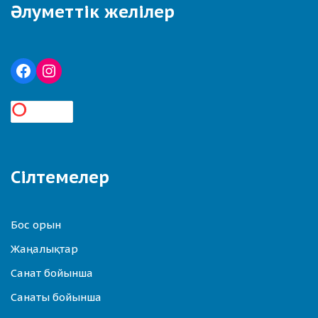
Әлуметтік желілер
Сілтемелер
Бос орын
Жаңалықтар
Санат бойынша
Санаты бойынша