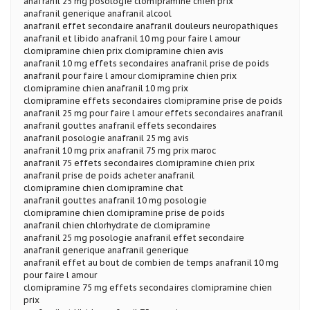
anafranil 25 mg posologie clomipramine chien prix
anafranil generique anafranil alcool
anafranil effet secondaire anafranil douleurs neuropathiques
anafranil et libido anafranil 10 mg pour faire l amour
clomipramine chien prix clomipramine chien avis
anafranil 10 mg effets secondaires anafranil prise de poids
anafranil pour faire l amour clomipramine chien prix
clomipramine chien anafranil 10 mg prix
clomipramine effets secondaires clomipramine prise de poids
anafranil 25 mg pour faire l amour effets secondaires anafranil
anafranil gouttes anafranil effets secondaires
anafranil posologie anafranil 25 mg avis
anafranil 10 mg prix anafranil 75 mg prix maroc
anafranil 75 effets secondaires clomipramine chien prix
anafranil prise de poids acheter anafranil
clomipramine chien clomipramine chat
anafranil gouttes anafranil 10 mg posologie
clomipramine chien clomipramine prise de poids
anafranil chien chlorhydrate de clomipramine
anafranil 25 mg posologie anafranil effet secondaire
anafranil generique anafranil generique
anafranil effet au bout de combien de temps anafranil 10 mg
pour faire l amour
clomipramine 75 mg effets secondaires clomipramine chien
prix