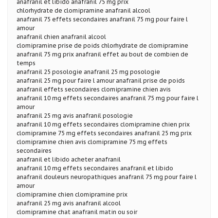
anafranil et libido anafranil 75 mg prix
chlorhydrate de clomipramine anafranil alcool
anafranil 75 effets secondaires anafranil 75 mg pour faire l
amour
anafranil chien anafranil alcool
clomipramine prise de poids chlorhydrate de clomipramine
anafranil 75 mg prix anafranil effet au bout de combien de
temps
anafranil 25 posologie anafranil 25 mg posologie
anafranil 25 mg pour faire l amour anafranil prise de poids
anafranil effets secondaires clomipramine chien avis
anafranil 10 mg effets secondaires anafranil 75 mg pour faire l
amour
anafranil 25 mg avis anafranil posologie
anafranil 10 mg effets secondaires clomipramine chien prix
clomipramine 75 mg effets secondaires anafranil 25 mg prix
clomipramine chien avis clomipramine 75 mg effets
secondaires
anafranil et libido acheter anafranil
anafranil 10 mg effets secondaires anafranil et libido
anafranil douleurs neuropathiques anafranil 75 mg pour faire l
amour
clomipramine chien clomipramine prix
anafranil 25 mg avis anafranil alcool
clomipramine chat anafranil matin ou soir