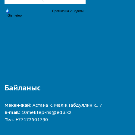
Байланыс
Мекен-жай:
Астана қ. Мәлік Габдуллин к., 7
E-mail:
10mektep-ns@edu.kz
Тел:
+77172501790