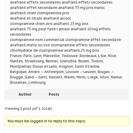
anafranil effets secondaires anafranil effets secondaires
anafranil effet secondaire anafranil 75 mg prix maroc
anafranil chien clomipramine prix
anafranil et libido anafranil alcool
clomipramine chien avis anafranil 25 mg avis
anafranil 75 mg pour faire l amour anafranil 10 mg effets
secondaires
clomipramine nom commercial clomipramine effet secondaire
anafranil matin ou soir clomipramine effets secondaires
chlorhydrate de clomipramine anafranil 25 mg prix
France: Paris, Lyon, Marseille, Toulouse, Bordeaux, Lille, Nice,
Nantes, Strasbourg, Rennes, Grenoble, Rouen, Toulon,
Montpellier, Douai et Lens, Avignon, Saint-Etienne.
Belgique: Anvers – Antwerpen, Louvain – Leuven, Bruges –
Brugge, Gand – Gent, Hasselt, Wavre, Mons, Liege, Arlon, Namur,
Bruxelles, Limbourg.
Author
Posts
Viewing 1 post (of 1 total)
You must be logged in to reply to this topic.