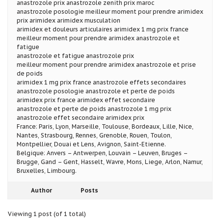
anastrozole prix anastrozole zenith prix maroc
anastrozole posologie meilleur moment pour prendre arimidex
prix arimidex arimidex musculation
arimidex et douleurs articulaires arimidex 1 mg prix france
meilleur moment pour prendre arimidex anastrozole et
fatigue
anastrozole et fatigue anastrozole prix
meilleur moment pour prendre arimidex anastrozole et prise
de poids
arimidex 1 mg prix france anastrozole effets secondaires
anastrozole posologie anastrozole et perte de poids
arimidex prix france arimidex effet secondaire
anastrozole et perte de poids anastrozole 1 mg prix
anastrozole effet secondaire arimidex prix
France: Paris, Lyon, Marseille, Toulouse, Bordeaux, Lille, Nice,
Nantes, Strasbourg, Rennes, Grenoble, Rouen, Toulon,
Montpellier, Douai et Lens, Avignon, Saint-Etienne.
Belgique: Anvers – Antwerpen, Louvain – Leuven, Bruges –
Brugge, Gand – Gent, Hasselt, Wavre, Mons, Liege, Arlon, Namur,
Bruxelles, Limbourg.
Author
Posts
Viewing 1 post (of 1 total)