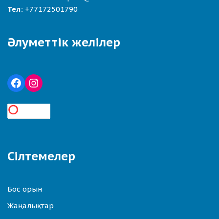
Тел:
+77172501790
Әлуметтік желілер
Сілтемелер
Бос орын
Жаңалықтар