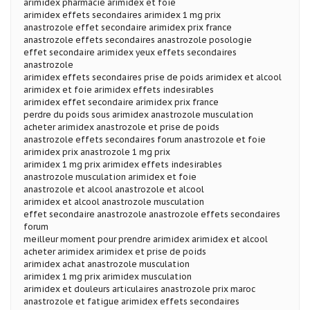
arimidex pharmacie arimidex et foie
arimidex effets secondaires arimidex 1 mg prix
anastrozole effet secondaire arimidex prix france
anastrozole effets secondaires anastrozole posologie
effet secondaire arimidex yeux effets secondaires
anastrozole
arimidex effets secondaires prise de poids arimidex et alcool
arimidex et foie arimidex effets indesirables
arimidex effet secondaire arimidex prix france
perdre du poids sous arimidex anastrozole musculation
acheter arimidex anastrozole et prise de poids
anastrozole effets secondaires forum anastrozole et foie
arimidex prix anastrozole 1 mg prix
arimidex 1 mg prix arimidex effets indesirables
anastrozole musculation arimidex et foie
anastrozole et alcool anastrozole et alcool
arimidex et alcool anastrozole musculation
effet secondaire anastrozole anastrozole effets secondaires
forum
meilleur moment pour prendre arimidex arimidex et alcool
acheter arimidex arimidex et prise de poids
arimidex achat anastrozole musculation
arimidex 1 mg prix arimidex musculation
arimidex et douleurs articulaires anastrozole prix maroc
anastrozole et fatigue arimidex effets secondaires