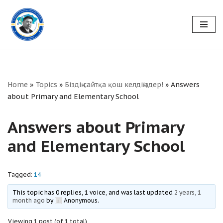
Skip
to
content
Home
»
Topics
»
Біздің сайтқа қош келдіңіздер!
»
Answers
about Primary and Elementary School
Answers about Primary
and Elementary School
Tagged:
14
This topic has 0 replies, 1 voice, and was last updated
2 years, 1
month ago
by
Anonymous
.
Viewing 1 post (of 1 total)