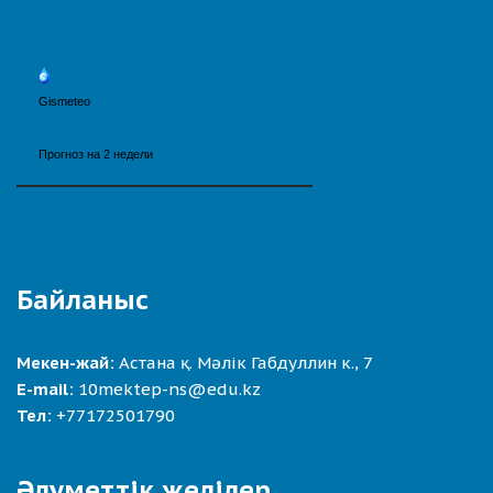
Байланыс
Мекен-жай:
Астана қ. Мәлік Габдуллин к., 7
E-mail:
10mektep-ns@edu.kz
Тел:
+77172501790
Әлуметтік желілер