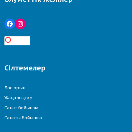
Сілтемелер
Бос орын
Жаңалықтар
Санат бойынша
Санаты бойынша