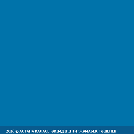
2026 © АСТАНА ҚАЛАСЫ ӘКІМДІГІНІҢ "ЖҰМАБЕК ТӘШЕНЕВ