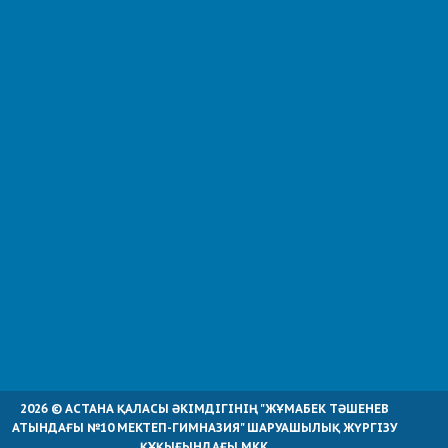
2026 © АСТАНА ҚАЛАСЫ ӘКІМДІГІНІҢ "ЖҰМАБЕК ТӘШЕНЕВ
АТЫНДАҒЫ №10 МЕКТЕП-ГИМНАЗИЯ" ШАРУАШЫЛЫҚ ЖҮРГІЗУ
ҚҰҚЫҒЫНДАҒЫ МКК