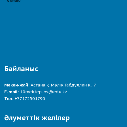
Байланыс
Мекен-жай:
Астана қ. Мәлік Габдуллин к., 7
E-mail:
10mektep-ns@edu.kz
Тел:
+77172501790
Әлуметтік желілер