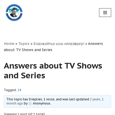
Skip
to
content
Home
»
Topics
»
Біздің сайтқа қош келдіңіздер!
»
Answers
about TV Shows and Series
Answers about TV Shows
and Series
Tagged:
24
This topic has 0 replies, 1 voice, and was last updated
2 years, 1
month ago
by
Anonymous
.
Viewing 1 post (of 1 total)