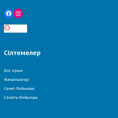
Сілтемелер
Бос орын
Жаңалықтар
Санат бойынша
Санаты бойынша