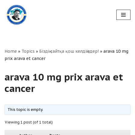
Skip
to
content
Home
»
Topics
»
Біздің сайтқа қош келдіңіздер!
»
arava 10 mg
prix arava et cancer
arava 10 mg prix arava et
cancer
This topic is empty.
Viewing 1 post (of 1 total)