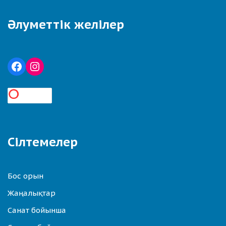
Әлуметтік желілер
Сілтемелер
Бос орын
Жаңалықтар
Санат бойынша