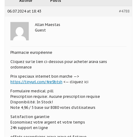
Author
Posts
06.07.2024 at 18:43
#4788
Allan Maestas
Guest
Pharmacie européenne
Cliquez sur le lien ci-dessous pour acheter arava sans
ordonnance
Prix speciaux internet bon marche —>
https://tinyurl.com/4re9btsh
<— cliquez ici
Formulaire medical: pill
Prescription requise: Aucune prescription requise
Disponibilité: In Stock!
Note 4,96 / 5 base sur 8080 votes d’utilisateurs
Satisfaction garantie
Economisez votre argent et votre temps
24h support en ligne
effets secondaires arava arava et fatigue