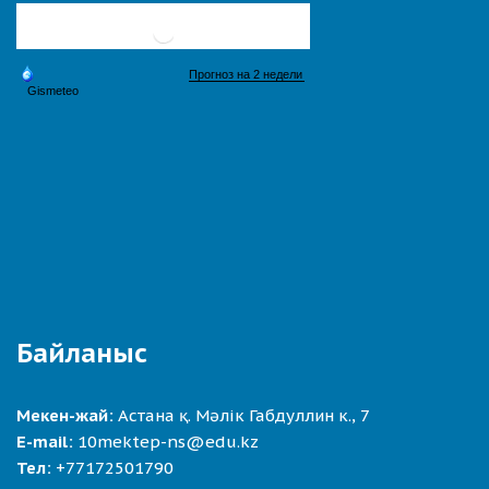
Байланыс
Мекен-жай:
Астана қ. Мәлік Габдуллин к., 7
E-mail:
10mektep-ns@edu.kz
Тел:
+77172501790