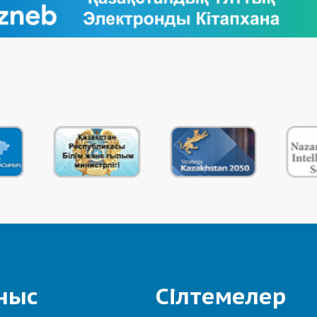
ныс
Сілтемелер