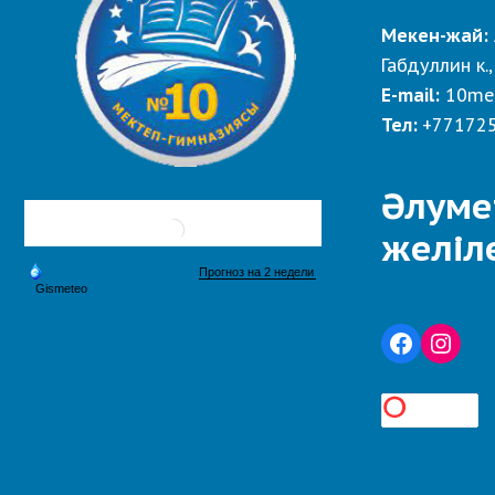
Мекен-жай:
Габдуллин к.,
E-mail:
10me
Тел:
+77172
Әлуме
желіл