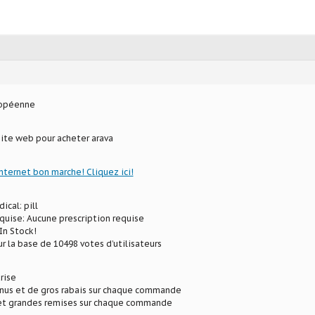
ropéenne
site web pour acheter arava
internet bon marche! Cliquez ici!
ical: pill
uise: Aucune prescription requise
In Stock!
ur la base de 10498 votes d’utilisateurs
rise
onus et de gros rabais sur chaque commande
 et grandes remises sur chaque commande