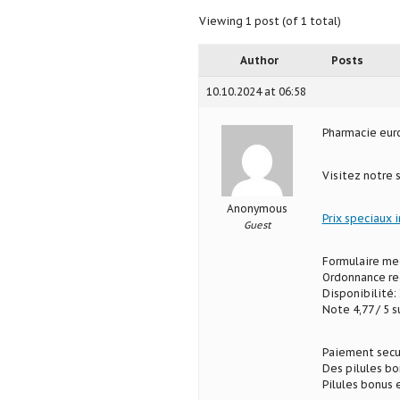
Viewing 1 post (of 1 total)
Author
Posts
10.10.2024 at 06:58
Pharmacie eu
Visitez notre 
Anonymous
Prix speciaux 
Guest
Formulaire med
Ordonnance req
Disponibilité: 
Note 4,77 / 5 s
Paiement secu
Des pilules b
Pilules bonus