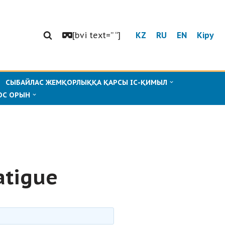
[bvi text=” “]
KZ
RU
EN
Кіру
СЫБАЙЛАС ЖЕМҚОРЛЫҚҚА ҚАРСЫ ІС-ҚИМЫЛ
ОС ОРЫН
atigue