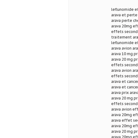
leflunomide ef
arava et perte
arava perte ch
arava 20mg ef
effets seconda
traitement ara
leflunomide ef
arava avion ar
arava 10 mg pr
arava 20 mg pr
effets seconda
arava avion ar
effets seconda
arava et cance
arava et cance
arava prix ara
arava 20 mg pr
effets seconda
arava avion ef
arava 20mg ef
arava effet se
arava 20mg ef
arava 20 mg pr
arava 20mg eff