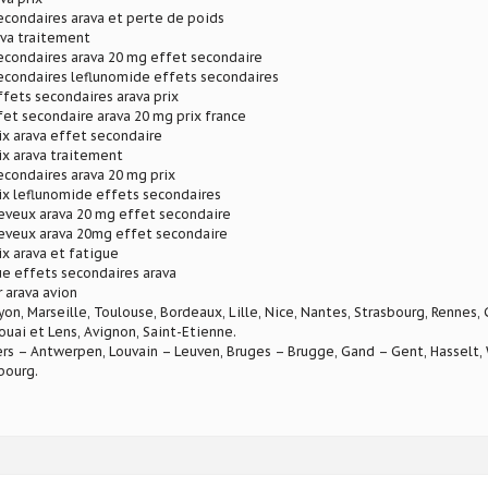
econdaires arava et perte de poids
ava traitement
econdaires arava 20 mg effet secondaire
econdaires leflunomide effets secondaires
fets secondaires arava prix
et secondaire arava 20 mg prix france
ix arava effet secondaire
ix arava traitement
econdaires arava 20 mg prix
ix leflunomide effets secondaires
eveux arava 20 mg effet secondaire
heveux arava 20mg effet secondaire
ix arava et fatigue
ue effets secondaires arava
r arava avion
Lyon, Marseille, Toulouse, Bordeaux, Lille, Nice, Nantes, Strasbourg, Rennes,
ouai et Lens, Avignon, Saint-Etienne.
rs – Antwerpen, Louvain – Leuven, Bruges – Brugge, Gand – Gent, Hasselt, W
bourg.