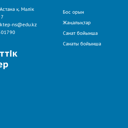
Астана қ. Мәлік
Бос орын
 7
Жаңалықтар
ktep-ns@edu.kz
501790
Санат бойынша
Санаты бойынша
ттік
ер