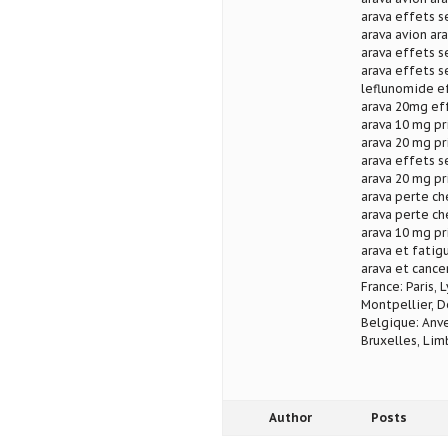
arava effets s
arava avion ar
arava effets s
arava effets s
leflunomide ef
arava 20mg eff
arava 10 mg pr
arava 20 mg pr
arava effets s
arava 20 mg pr
arava perte ch
arava perte c
arava 10 mg pr
arava et fatig
arava et cance
France: Paris, 
Montpellier, D
Belgique: Anve
Bruxelles, Lim
Author
Posts