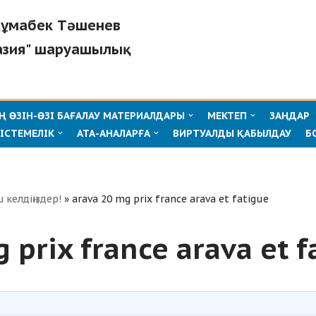
"Жұмабек Тәшенев
азия" шаруашылық
 ӨЗІН-ӨЗІ БАҒАЛАУ МАТЕРИАЛДАРЫ
МЕКТЕП
ЗАҢДАР
ІСТЕМЕЛІК
АТА-АНАЛАРҒА
ВИРТУАЛДЫ ҚАБЫЛДАУ
Б
ш келдіңіздер!
»
arava 20 mg prix france arava et fatigue
 prix france arava et f