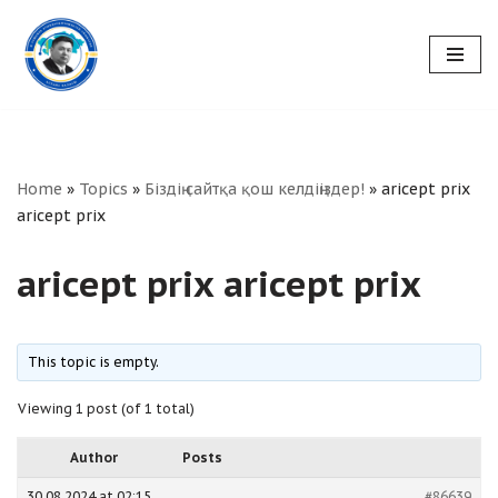
Skip
to
content
Home
»
Topics
»
Біздің сайтқа қош келдіңіздер!
»
aricept prix
aricept prix
aricept prix aricept prix
This topic is empty.
Viewing 1 post (of 1 total)
Author
Posts
30.08.2024 at 02:15
#86639