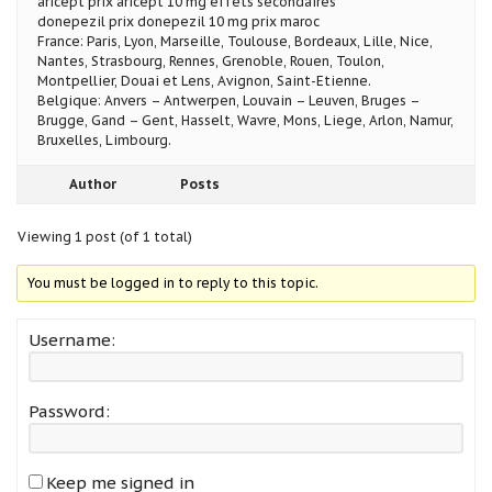
aricept prix aricept 10 mg effets secondaires
donepezil prix donepezil 10 mg prix maroc
France: Paris, Lyon, Marseille, Toulouse, Bordeaux, Lille, Nice,
Nantes, Strasbourg, Rennes, Grenoble, Rouen, Toulon,
Montpellier, Douai et Lens, Avignon, Saint-Etienne.
Belgique: Anvers – Antwerpen, Louvain – Leuven, Bruges –
Brugge, Gand – Gent, Hasselt, Wavre, Mons, Liege, Arlon, Namur,
Bruxelles, Limbourg.
Author
Posts
Viewing 1 post (of 1 total)
You must be logged in to reply to this topic.
Username:
Password:
Keep me signed in