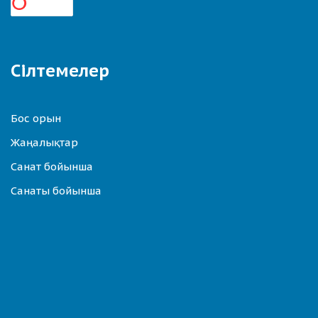
Сілтемелер
Бос орын
Жаңалықтар
Санат бойынша
Санаты бойынша