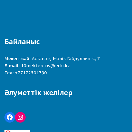
Байланыс
Мекен-жай:
Астана қ. Мәлік Габдуллин к., 7
E-mail:
10mektep-ns@edu.kz
Тел:
+77172501790
Әлуметтік желілер