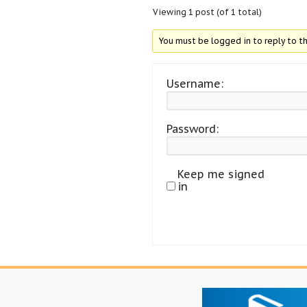
Viewing 1 post (of 1 total)
You must be logged in to reply to th
Username:
Password:
Keep me signed
in