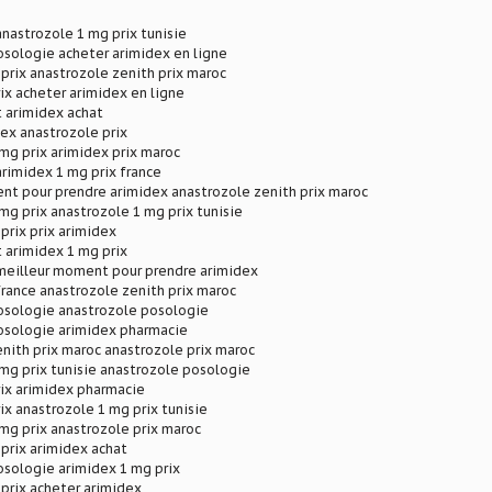
anastrozole 1 mg prix tunisie
osologie acheter arimidex en ligne
prix anastrozole zenith prix maroc
ix acheter arimidex en ligne
 arimidex achat
ex anastrozole prix
mg prix arimidex prix maroc
arimidex 1 mg prix france
nt pour prendre arimidex anastrozole zenith prix maroc
mg prix anastrozole 1 mg prix tunisie
prix prix arimidex
 arimidex 1 mg prix
 meilleur moment pour prendre arimidex
france anastrozole zenith prix maroc
osologie anastrozole posologie
osologie arimidex pharmacie
nith prix maroc anastrozole prix maroc
mg prix tunisie anastrozole posologie
rix arimidex pharmacie
ix anastrozole 1 mg prix tunisie
mg prix anastrozole prix maroc
prix arimidex achat
osologie arimidex 1 mg prix
prix acheter arimidex