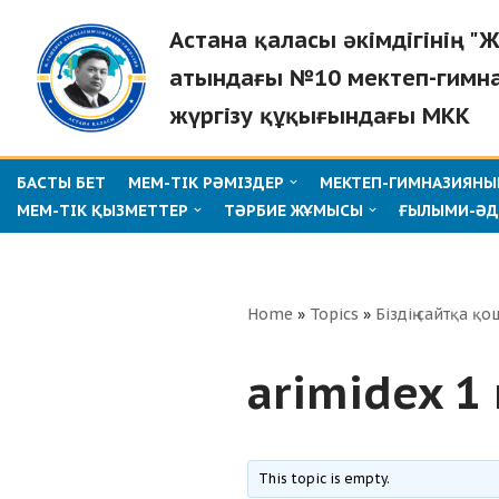
Астана қаласы әкімдігінің 
Skip
атындағы №10 мектеп-гимн
to
жүргізу құқығындағы МКК
content
БАСТЫ БЕТ
МЕМ-ТІК РӘМІЗДЕР
МЕКТЕП-ГИМНАЗИЯНЫҢ
МЕМ-ТІК ҚЫЗМЕТТЕР
ТӘРБИЕ ЖҰМЫСЫ
ҒЫЛЫМИ-ӘД
Home
»
Topics
»
Біздің сайтқа қо
arimidex 1 
This topic is empty.