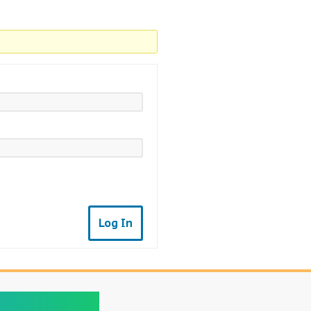
Log In