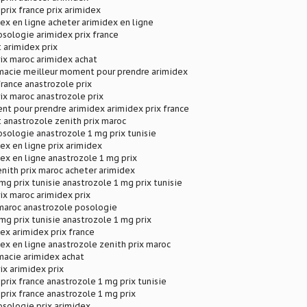
prix france prix arimidex
ex en ligne acheter arimidex en ligne
sologie arimidex prix france
 arimidex prix
ix maroc arimidex achat
macie meilleur moment pour prendre arimidex
france anastrozole prix
ix maroc anastrozole prix
nt pour prendre arimidex arimidex prix france
 anastrozole zenith prix maroc
sologie anastrozole 1 mg prix tunisie
ex en ligne prix arimidex
ex en ligne anastrozole 1 mg prix
nith prix maroc acheter arimidex
mg prix tunisie anastrozole 1 mg prix tunisie
ix maroc arimidex prix
 maroc anastrozole posologie
mg prix tunisie anastrozole 1 mg prix
ex arimidex prix france
ex en ligne anastrozole zenith prix maroc
macie arimidex achat
ix arimidex prix
prix france anastrozole 1 mg prix tunisie
prix france anastrozole 1 mg prix
osologie prix arimidex