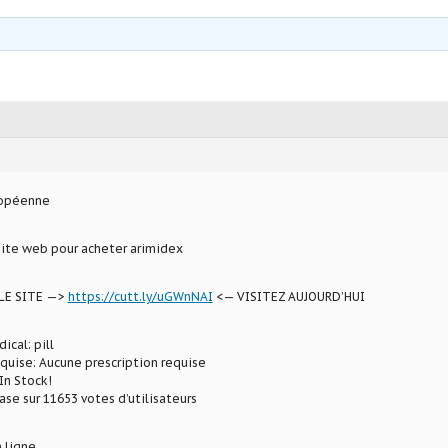
ropéenne
site web pour acheter arimidex
LE SITE —>
https://cutt.ly/uGWnNAI
<— VISITEZ AUJOURD’HUI
ical: pill
equise: Aucune prescription requise
In Stock!
ase sur 11653 votes d’utilisateurs
 ligne