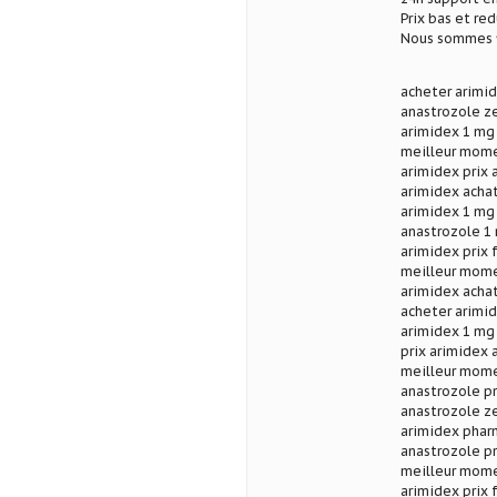
Prix bas et re
Nous sommes fi
acheter arimid
anastrozole ze
arimidex 1 mg 
meilleur mome
arimidex prix 
arimidex achat
arimidex 1 mg 
anastrozole 1 
arimidex prix 
meilleur mome
arimidex achat
acheter arimid
arimidex 1 mg 
prix arimidex 
meilleur mome
anastrozole pr
anastrozole ze
arimidex pharm
anastrozole p
meilleur mome
arimidex prix 