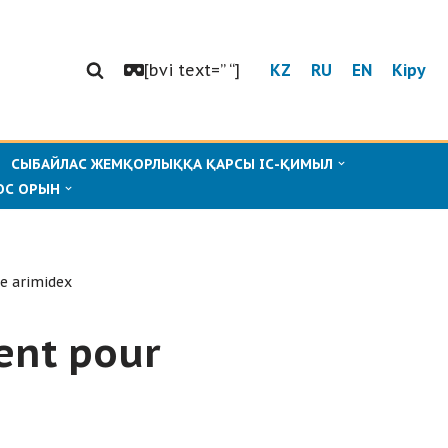
[bvi text=” “]
KZ
RU
EN
Кіру
СЫБАЙЛАС ЖЕМҚОРЛЫҚҚА ҚАРСЫ ІС-ҚИМЫЛ
ОС ОРЫН
e arimidex
ent pour