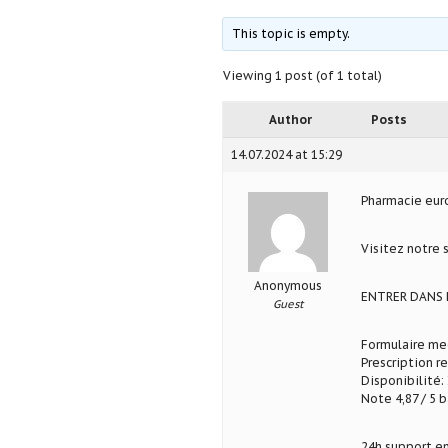
This topic is empty.
Viewing 1 post (of 1 total)
Author
Posts
14.07.2024 at 15:29
Pharmacie eu
Visitez notre 
Anonymous
ENTRER DANS 
Guest
Formulaire med
Prescription r
Disponibilité: 
Note 4,87 / 5 b
24h support en