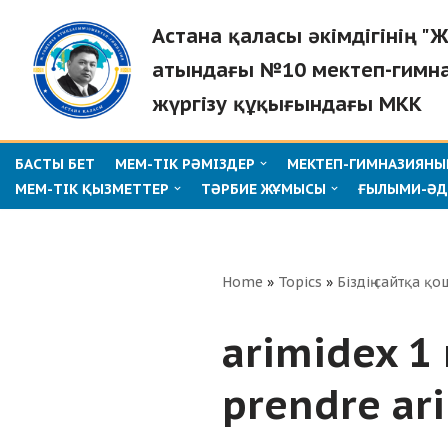
Астана қаласы әкімдігінің 
Skip
атындағы №10 мектеп-гимн
to
жүргізу құқығындағы МКК
content
БАСТЫ БЕТ
МЕМ-ТІК РӘМІЗДЕР
МЕКТЕП-ГИМНАЗИЯНЫҢ
МЕМ-ТІК ҚЫЗМЕТТЕР
ТӘРБИЕ ЖҰМЫСЫ
ҒЫЛЫМИ-ӘД
Home
»
Topics
»
Біздің сайтқа қо
arimidex 1
prendre ar