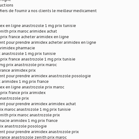
ductions
ers de fournir a nos clients le meilleur medicament
ex en ligne anastrozole 1 mg prix tunisie
nith prix maroc arimidex achat
prix france acheter arimidex en ligne
nt pour prendre arimidex acheter arimidex en ligne
arimidex pharmacie
 anastrozole 1 mg prix tunisie
prix france anastrozole 1 mg prix tunisie
mg prix anastrozole prix maroc
france arimidex prix
nt pour prendre arimidex anastrozole posologie
 arimidex 1 mg prix france
ex en ligne anastrozole prix maroc
prix france prix arimidex
anastrozole prix
nt pour prendre arimidex arimidex achat
ix maroc anastrozole 1 mg prix tunisie
nith prix maroc anastrozole prix
acie arimidex 1 mg prix france
rix anastrozole posologie
nt pour prendre arimidex anastrozole prix
france anastrozole zenith prix maroc