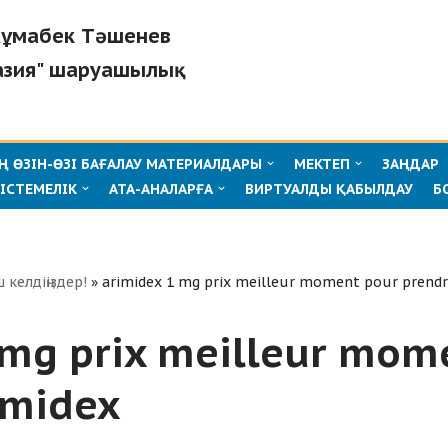
"Жұмабек Тәшенев
азия" шаруашылық
 ӨЗІН-ӨЗІ БАҒАЛАУ МАТЕРИАЛДАРЫ
МЕКТЕП
ЗАҢДАР
ІСТЕМЕЛІК
АТА-АНАЛАРҒА
ВИРТУАЛДЫ ҚАБЫЛДАУ
Б
ш келдіңіздер!
»
arimidex 1 mg prix meilleur moment pour prendr
 mg prix meilleur mom
imidex