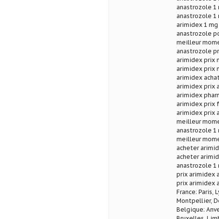
anastrozole 1 
anastrozole 1 
arimidex 1 mg 
anastrozole p
meilleur mome
anastrozole pr
arimidex prix 
arimidex prix 
arimidex achat
arimidex prix 
arimidex pharm
arimidex prix 
arimidex prix 
meilleur mome
anastrozole 1 
meilleur momen
acheter arimi
acheter arimid
anastrozole 1 
prix arimidex 
prix arimidex 
France: Paris, 
Montpellier, D
Belgique: Anve
Bruxelles, Lim