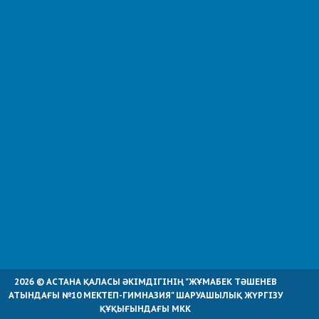
2026 © АСТАНА ҚАЛАСЫ ӘКІМДІГІНІҢ "ЖҰМАБЕК ТӘШЕНЕВ
АТЫНДАҒЫ №10 МЕКТЕП-ГИМНАЗИЯ" ШАРУАШЫЛЫҚ ЖҮРГІЗУ
ҚҰҚЫҒЫНДАҒЫ МКК