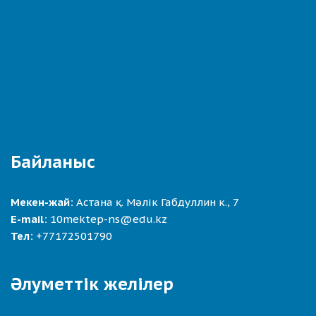
Байланыс
Мекен-жай:
Астана қ. Мәлік Габдуллин к., 7
E-mail:
10mektep-ns@edu.kz
Тел:
+77172501790
Әлуметтік желілер