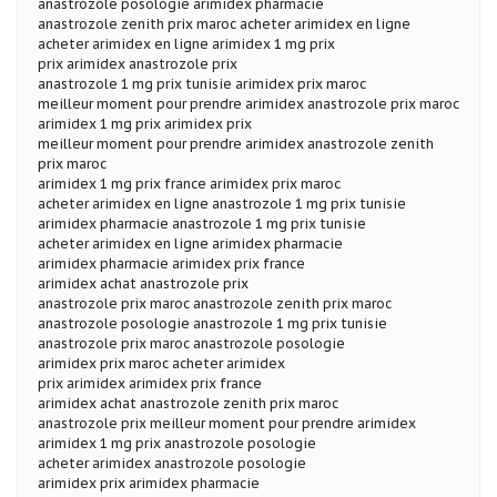
anastrozole posologie arimidex pharmacie
anastrozole zenith prix maroc acheter arimidex en ligne
acheter arimidex en ligne arimidex 1 mg prix
prix arimidex anastrozole prix
anastrozole 1 mg prix tunisie arimidex prix maroc
meilleur moment pour prendre arimidex anastrozole prix maroc
arimidex 1 mg prix arimidex prix
meilleur moment pour prendre arimidex anastrozole zenith
prix maroc
arimidex 1 mg prix france arimidex prix maroc
acheter arimidex en ligne anastrozole 1 mg prix tunisie
arimidex pharmacie anastrozole 1 mg prix tunisie
acheter arimidex en ligne arimidex pharmacie
arimidex pharmacie arimidex prix france
arimidex achat anastrozole prix
anastrozole prix maroc anastrozole zenith prix maroc
anastrozole posologie anastrozole 1 mg prix tunisie
anastrozole prix maroc anastrozole posologie
arimidex prix maroc acheter arimidex
prix arimidex arimidex prix france
arimidex achat anastrozole zenith prix maroc
anastrozole prix meilleur moment pour prendre arimidex
arimidex 1 mg prix anastrozole posologie
acheter arimidex anastrozole posologie
arimidex prix arimidex pharmacie