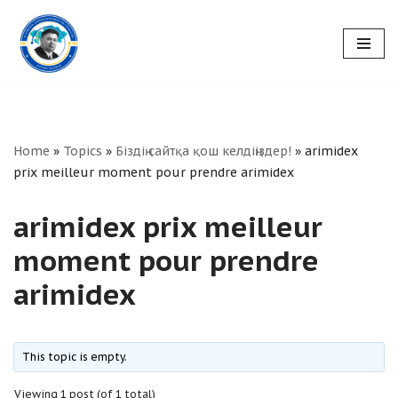
Skip
to
content
Home
»
Topics
»
Біздің сайтқа қош келдіңіздер!
»
arimidex
prix meilleur moment pour prendre arimidex
arimidex prix meilleur
moment pour prendre
arimidex
This topic is empty.
Viewing 1 post (of 1 total)