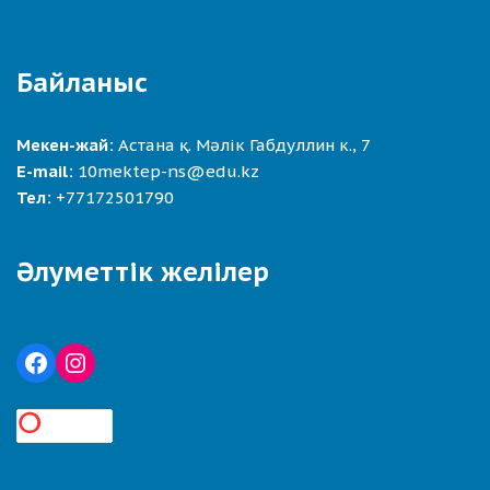
Байланыс
Мекен-жай:
Астана қ. Мәлік Габдуллин к., 7
E-mail:
10mektep-ns@edu.kz
Тел:
+77172501790
Әлуметтік желілер