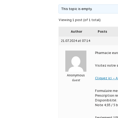
This topic is empty.
Viewing 1 post (of 1 total)
Author
Posts
21.07.2024 at 07:14
Pharmacie eu
Visitez notre
Anonymous
Cliquez ici – A
Guest
Formulaire med
Prescription r
Disponibilité: 
Note 4,93 / 5 b
Seulement 100