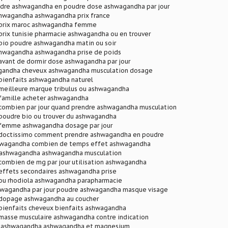
re ashwagandha en poudre dose ashwagandha par jour
shwagandha ashwagandha prix france
prix maroc ashwagandha femme
rix tunisie pharmacie ashwagandha ou en trouver
io poudre ashwagandha matin ou soir
shwagandha ashwagandha prise de poids
vant de dormir dose ashwagandha par jour
gandha cheveux ashwagandha musculation dosage
ienfaits ashwagandha naturel
eilleure marque tribulus ou ashwagandha
amille acheter ashwagandha
ombien par jour quand prendre ashwagandha musculation
oudre bio ou trouver du ashwagandha
femme ashwagandha dosage par jour
doctissimo comment prendre ashwagandha en poudre
hwagandha combien de temps effet ashwagandha
l ashwagandha ashwagandha musculation
ombien de mg par jour utilisation ashwagandha
ffets secondaires ashwagandha prise
u rhodiola ashwagandha parapharmacie
wagandha par jour poudre ashwagandha masque visage
dopage ashwagandha au coucher
ienfaits cheveux bienfaits ashwagandha
asse musculaire ashwagandha contre indication
u ashwagandha ashwagandha et magnesium