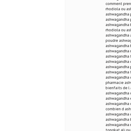
comment prend
rhodiola ou a
ashwagandha 
ashwagandha p
ashwagandha b
rhodiola ou a
ashwagandha a
poudre ashwa
ashwagandha b
ashwagandha m
ashwagandha f
ashwagandha c
ashwagandha p
ashwagandha 
ashwagandha 
pharmacie as
bienfaits de 
ashwagandha c
ashwagandha e
ashwagandha o
combien d ash
ashwagandha 
ashwagandha b
ashwagandha m
tongkat ali o