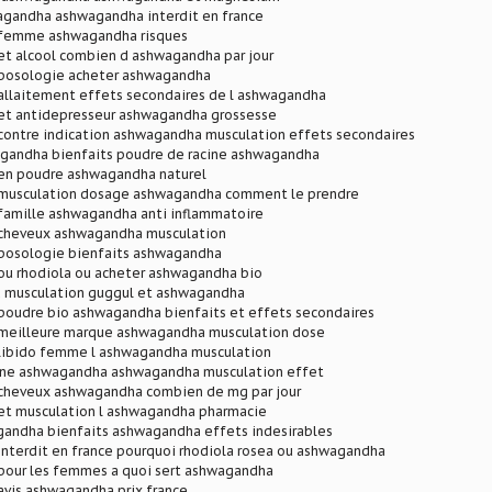
agandha ashwagandha interdit en france
femme ashwagandha risques
t alcool combien d ashwagandha par jour
posologie acheter ashwagandha
llaitement effets secondaires de l ashwagandha
t antidepresseur ashwagandha grossesse
ontre indication ashwagandha musculation effets secondaires
agandha bienfaits poudre de racine ashwagandha
n poudre ashwagandha naturel
musculation dosage ashwagandha comment le prendre
amille ashwagandha anti inflammatoire
cheveux ashwagandha musculation
osologie bienfaits ashwagandha
u rhodiola ou acheter ashwagandha bio
 musculation guggul et ashwagandha
oudre bio ashwagandha bienfaits et effets secondaires
eilleure marque ashwagandha musculation dose
ibido femme l ashwagandha musculation
ine ashwagandha ashwagandha musculation effet
heveux ashwagandha combien de mg par jour
t musculation l ashwagandha pharmacie
andha bienfaits ashwagandha effets indesirables
nterdit en france pourquoi rhodiola rosea ou ashwagandha
our les femmes a quoi sert ashwagandha
vis ashwagandha prix france