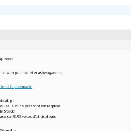
ropéenne
 site web pour acheter ashwagandha
llez à la pharmacie
ical: pill
equise: Aucune prescription requise
In Stock!
ase sur 9192 votes d’utilisateurs
% qualite