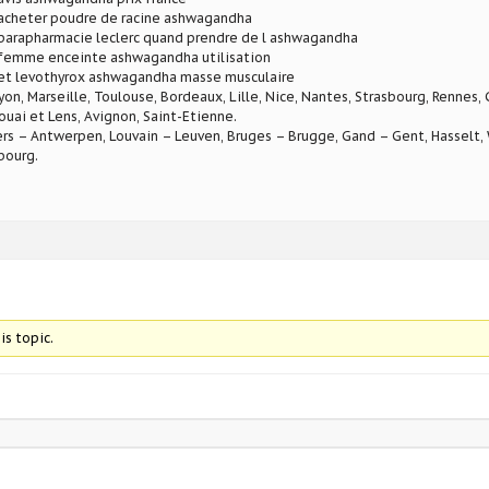
cheter poudre de racine ashwagandha
arapharmacie leclerc quand prendre de l ashwagandha
emme enceinte ashwagandha utilisation
t levothyrox ashwagandha masse musculaire
Lyon, Marseille, Toulouse, Bordeaux, Lille, Nice, Nantes, Strasbourg, Rennes,
ouai et Lens, Avignon, Saint-Etienne.
rs – Antwerpen, Louvain – Leuven, Bruges – Brugge, Gand – Gent, Hasselt, W
bourg.
is topic.