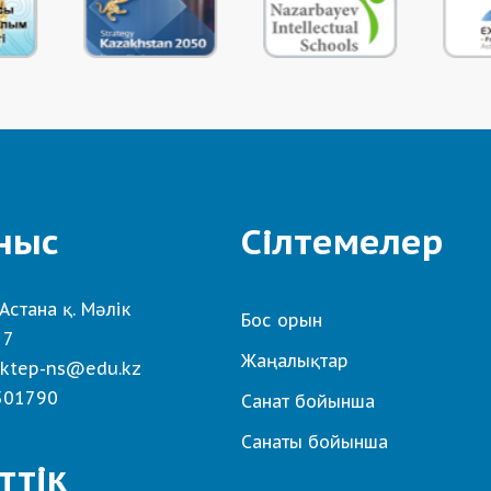
ныс
Сілтемелер
Астана қ. Мәлік
Бос орын
 7
Жаңалықтар
ktep-ns@edu.kz
501790
Санат бойынша
Санаты бойынша
ттік