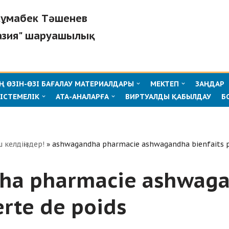
"Жұмабек Тәшенев
азия" шаруашылық
 ӨЗІН-ӨЗІ БАҒАЛАУ МАТЕРИАЛДАРЫ
МЕКТЕП
ЗАҢДАР
ІСТЕМЕЛІК
АТА-АНАЛАРҒА
ВИРТУАЛДЫ ҚАБЫЛДАУ
Б
ш келдіңіздер!
»
ashwagandha pharmacie ashwagandha bienfaits p
ha pharmacie ashwag
erte de poids