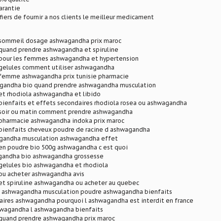
arantie
ers de fournir a nos clients le meilleur medicament
sommeil dosage ashwagandha prix maroc
uand prendre ashwagandha et spiruline
our les femmes ashwagandha et hypertension
elules comment utiliser ashwagandha
emme ashwagandha prix tunisie pharmacie
gandha bio quand prendre ashwagandha musculation
t rhodiola ashwagandha et libido
ienfaits et effets secondaires rhodiola rosea ou ashwagandha
oir ou matin comment prendre ashwagandha
harmacie ashwagandha indoka prix maroc
ienfaits cheveux poudre de racine d ashwagandha
gandha musculation ashwagandha effet
n poudre bio 500g ashwagandha c est quoi
gandha bio ashwagandha grossesse
elules bio ashwagandha et rhodiola
u acheter ashwagandha avis
t spiruline ashwagandha ou acheter au quebec
 ashwagandha musculation poudre ashwagandha bienfaits
aires ashwagandha pourquoi l ashwagandha est interdit en france
wagandha l ashwagandha bienfaits
uand prendre ashwagandha prix maroc