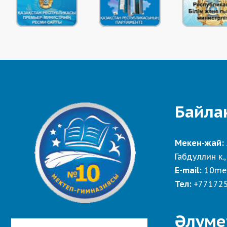
Байла
Мекен-жай:
Габдуллин к.,
E-mail:
10me
Тел:
+77172
Әлуме