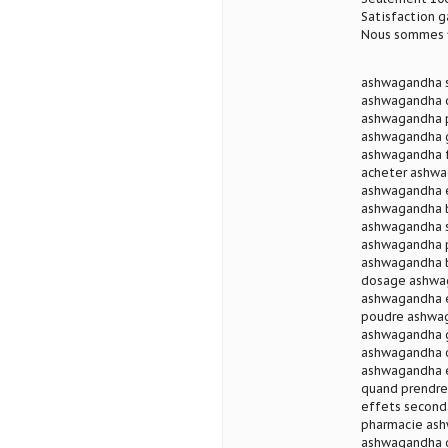
Satisfaction g
Nous sommes fi
ashwagandha 
ashwagandha q
ashwagandha p
ashwagandha g
ashwagandha f
acheter ashwa
ashwagandha e
ashwagandha b
ashwagandha s
ashwagandha p
ashwagandha b
dosage ashwa
ashwagandha e
poudre ashwa
ashwagandha g
ashwagandha o
ashwagandha e
quand prendre
effets second
pharmacie ash
ashwagandha q