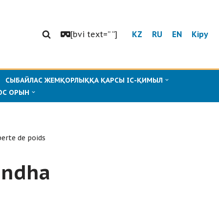
[bvi text=” “]
KZ
RU
EN
Кіру
СЫБАЙЛАС ЖЕМҚОРЛЫҚҚА ҚАРСЫ ІС-ҚИМЫЛ
ОС ОРЫН
erte de poids
andha