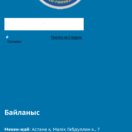
Байланыс
Мекен-жай:
Астана қ. Мәлік Габдуллин к., 7