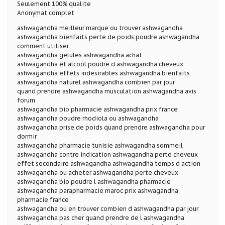
Seulement 100% qualite
Anonymat complet
ashwagandha meilleur marque ou trouver ashwagandha
ashwagandha bienfaits perte de poids poudre ashwagandha
comment utiliser
ashwagandha gelules ashwagandha achat
ashwagandha et alcool poudre d ashwagandha cheveux
ashwagandha effets indesirables ashwagandha bienfaits
ashwagandha naturel ashwagandha combien par jour
quand prendre ashwagandha musculation ashwagandha avis
forum
ashwagandha bio pharmacie ashwagandha prix france
ashwagandha poudre rhodiola ou ashwagandha
ashwagandha prise de poids quand prendre ashwagandha pour
dormir
ashwagandha pharmacie tunisie ashwagandha sommeil
ashwagandha contre indication ashwagandha perte cheveux
effet secondaire ashwagandha ashwagandha temps d action
ashwagandha ou acheter ashwagandha perte cheveux
ashwagandha bio poudre l ashwagandha pharmacie
ashwagandha parapharmacie maroc prix ashwagandha
pharmacie france
ashwagandha ou en trouver combien d ashwagandha par jour
ashwagandha pas cher quand prendre de l ashwagandha