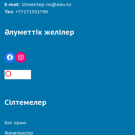
E-mail:
10mektep-ns@edu.kz
Тел:
+77172501790
Әлуметтік желілер
Сілтемелер
Бос орын
Жаңалықтар