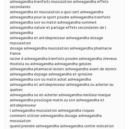
ashwagandha bienfaits musculation ashwagandha effets
secondaires
ashwagandha et musculation a quoi sert ashwagandha
ashwagandha pour le sport poudre ashwagandha bienfaits
ashwagandha soir ou matin ashwagandha sommeil
ashwagandha nature et partage effets secondaires de l
ashwagandha
ashwagandha et antidepresseur ashwagandha dosage
musculation
dosage ashwagandha musculation ashwagandha pharmacie
france
racine d ashwagandha bienfaits poudre ashwagandha cheveux
rhodiola ou ashwagandha ashwagandha gelules
ashwagandha pharmacie leclerc ashwagandha avant de dormir
ashwagandha dopage ashwagandha et spiruline
ashwagandha soir ou matin achat ashwagandha
ashwagandha et antidepresseur ashwagandha ou acheter au
quebec
ashwagandha ou en acheter ashwagandha meilleur marque
ashwagandha posologie matin ou soir ashwagandha et
antidepresseur
l ashwagandha musculation ashwagandha risques
comment utiliser ashwagandha dosage ashwagandha
musculation
quand prendre ashwagandha ashwagandha contre indication