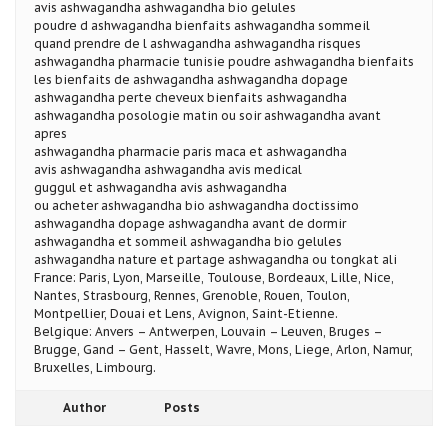
avis ashwagandha ashwagandha bio gelules
poudre d ashwagandha bienfaits ashwagandha sommeil
quand prendre de l ashwagandha ashwagandha risques
ashwagandha pharmacie tunisie poudre ashwagandha bienfaits
les bienfaits de ashwagandha ashwagandha dopage
ashwagandha perte cheveux bienfaits ashwagandha
ashwagandha posologie matin ou soir ashwagandha avant
apres
ashwagandha pharmacie paris maca et ashwagandha
avis ashwagandha ashwagandha avis medical
guggul et ashwagandha avis ashwagandha
ou acheter ashwagandha bio ashwagandha doctissimo
ashwagandha dopage ashwagandha avant de dormir
ashwagandha et sommeil ashwagandha bio gelules
ashwagandha nature et partage ashwagandha ou tongkat ali
France: Paris, Lyon, Marseille, Toulouse, Bordeaux, Lille, Nice,
Nantes, Strasbourg, Rennes, Grenoble, Rouen, Toulon,
Montpellier, Douai et Lens, Avignon, Saint-Etienne.
Belgique: Anvers – Antwerpen, Louvain – Leuven, Bruges –
Brugge, Gand – Gent, Hasselt, Wavre, Mons, Liege, Arlon, Namur,
Bruxelles, Limbourg.
Author
Posts