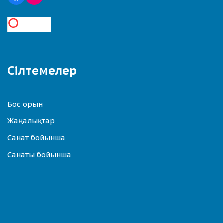
Сілтемелер
Бос орын
Жаңалықтар
Санат бойынша
Санаты бойынша