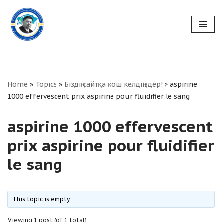
Skip
to
content
Home
»
Topics
»
Біздің сайтқа қош келдіңіздер!
»
aspirine
1000 effervescent prix aspirine pour fluidifier le sang
aspirine 1000 effervescent
prix aspirine pour fluidifier
le sang
This topic is empty.
Viewing 1 post (of 1 total)