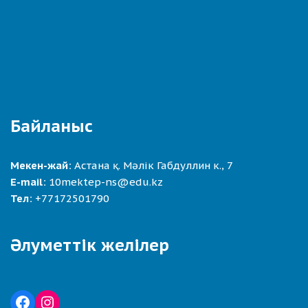
Байланыс
Мекен-жай:
Астана қ. Мәлік Габдуллин к., 7
E-mail:
10mektep-ns@edu.kz
Тел:
+77172501790
Әлуметтік желілер