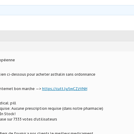
ropéenne
 lien ci-dessous pour acheter asthalin sans ordonnance
 internet bon marche —>
https://cutt.ly/lwCZzVNH
ical: pill
uise: Aucune prescription requise (dans notre pharmacie)
In Stock!
ase sur 7333 votes d’utilisateurs
ers de fournir a nos clients le meilleur medicament