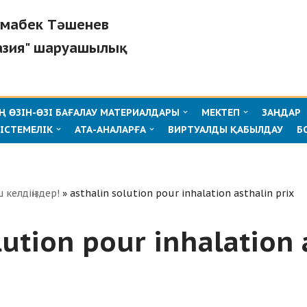
Жұмабек Тәшенев
зия" шаруашылық
 ӨЗІН-ӨЗІ БАҒАЛАУ МАТЕРИАЛДАРЫ
МЕКТЕП
ЗАҢДАР
ІСТЕМЕЛІК
АТА-АНАЛАРҒА
ВИРТУАЛДЫ ҚАБЫЛДАУ
Б
ш келдіңіздер!
»
asthalin solution pour inhalation asthalin prix
lution pour inhalation 