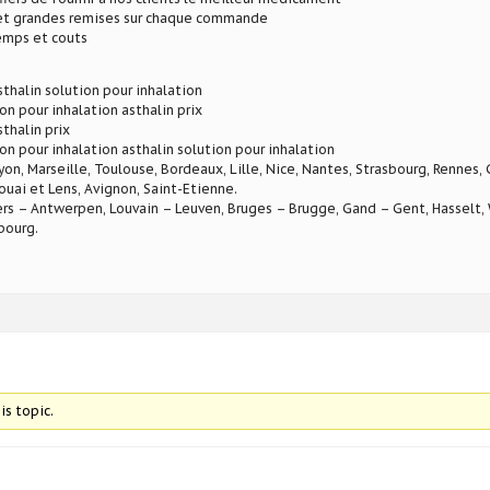
 et grandes remises sur chaque commande
mps et couts
sthalin solution pour inhalation
on pour inhalation asthalin prix
sthalin prix
ion pour inhalation asthalin solution pour inhalation
Lyon, Marseille, Toulouse, Bordeaux, Lille, Nice, Nantes, Strasbourg, Rennes,
ouai et Lens, Avignon, Saint-Etienne.
rs – Antwerpen, Louvain – Leuven, Bruges – Brugge, Gand – Gent, Hasselt, W
bourg.
is topic.