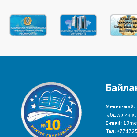
Байла
Мекен-жай:
Габдуллин к.,
E-mail:
10me
Тел:
+77172