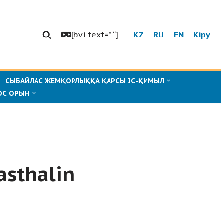
[bvi text=” “]
KZ
RU
EN
Кіру
СЫБАЙЛАС ЖЕМҚОРЛЫҚҚА ҚАРСЫ ІС-ҚИМЫЛ
ОС ОРЫН
asthalin