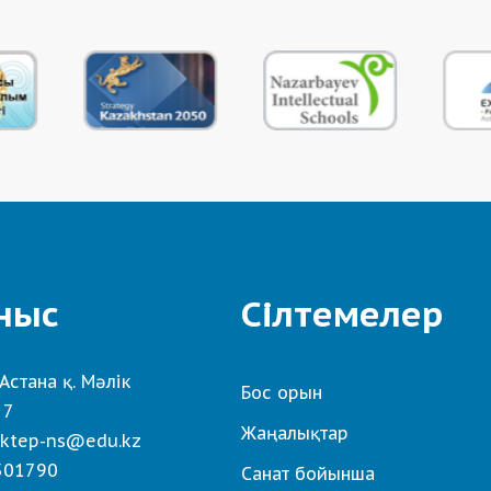
ныс
Сілтемелер
Астана қ. Мәлік
Бос орын
 7
Жаңалықтар
ktep-ns@edu.kz
501790
Санат бойынша