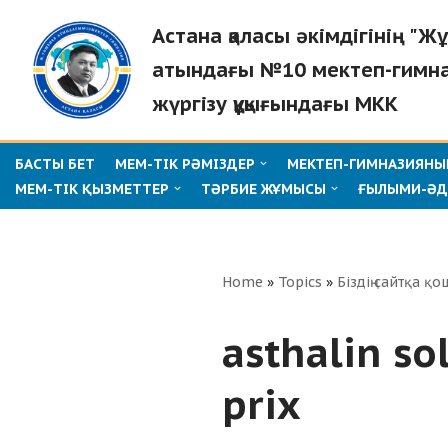
Астана қаласы әкімдігінің "
Skip
атындағы №10 мектеп-гимна
to
жүргізу құқығындағы МКК
content
БАСТЫ БЕТ
МЕМ-ТІК РӘМІЗДЕР
МЕКТЕП-ГИМНАЗИЯНЫҢ
МЕМ-ТІК ҚЫЗМЕТТЕР
ТӘРБИЕ ЖҰМЫСЫ
ҒЫЛЫМИ-ӘД
Home
»
Topics
»
Біздің сайтқа қо
asthalin so
prix