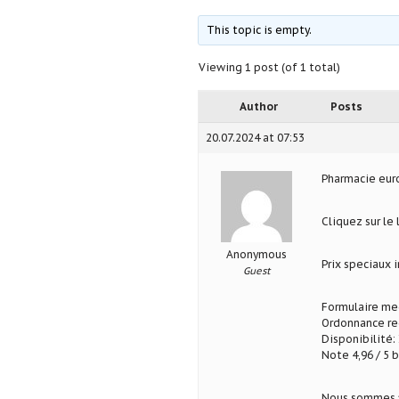
This topic is empty.
Viewing 1 post (of 1 total)
Author
Posts
20.07.2024 at 07:53
Pharmacie eu
Cliquez sur le
Anonymous
Prix speciaux
Guest
Formulaire med
Ordonnance req
Disponibilité: 
Note 4,96 / 5 b
Nous sommes fi