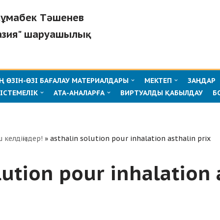
"Жұмабек Тәшенев
азия" шаруашылық
 ӨЗІН-ӨЗІ БАҒАЛАУ МАТЕРИАЛДАРЫ
МЕКТЕП
ЗАҢДАР
ІСТЕМЕЛІК
АТА-АНАЛАРҒА
ВИРТУАЛДЫ ҚАБЫЛДАУ
Б
ш келдіңіздер!
»
asthalin solution pour inhalation asthalin prix
lution pour inhalation 