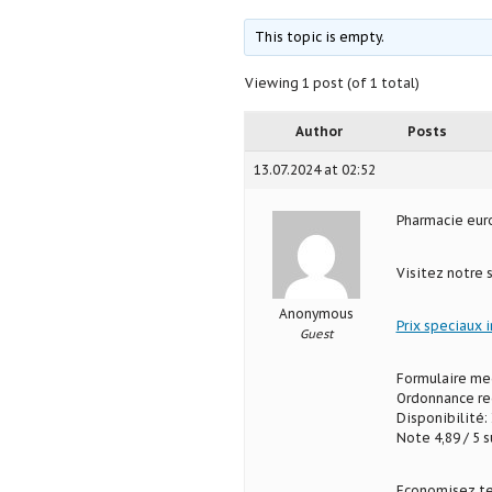
This topic is empty.
Viewing 1 post (of 1 total)
Author
Posts
13.07.2024 at 02:52
Pharmacie eu
Visitez notre 
Anonymous
Prix speciaux 
Guest
Formulaire med
Ordonnance req
Disponibilité: 
Note 4,89 / 5 s
Economisez te