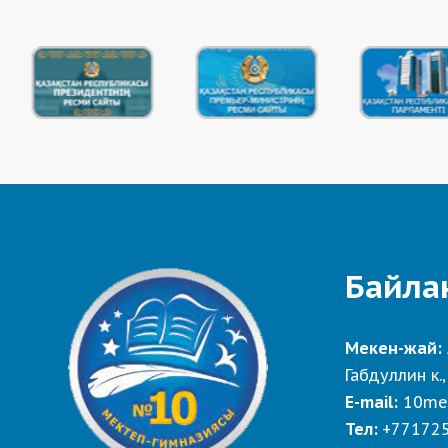
Байла
Мекен-жай:
Габдуллин к.,
E-mail:
10me
Тел:
+77172