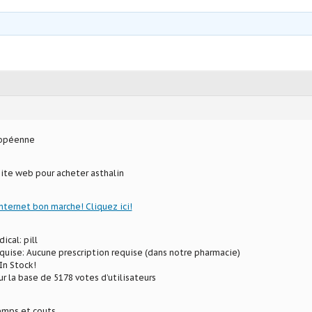
ropéenne
site web pour acheter asthalin
internet bon marche! Cliquez ici!
ical: pill
uise: Aucune prescription requise (dans notre pharmacie)
In Stock!
ur la base de 5178 votes d’utilisateurs
mps et couts