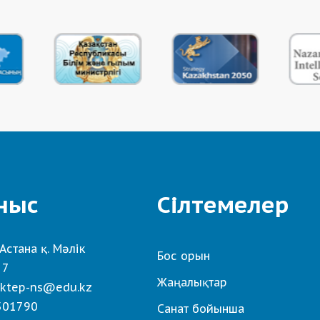
ныс
Сілтемелер
Астана қ. Мәлік
Бос орын
 7
Жаңалықтар
ktep-ns@edu.kz
501790
Санат бойынша