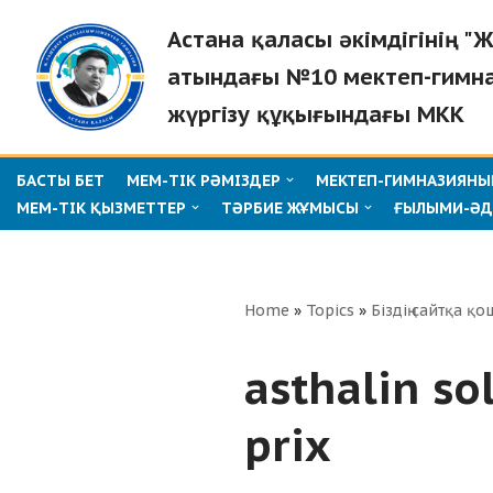
Астана қаласы әкімдігінің 
Skip
атындағы №10 мектеп-гимн
to
жүргізу құқығындағы МКК
content
БАСТЫ БЕТ
МЕМ-ТІК РӘМІЗДЕР
МЕКТЕП-ГИМНАЗИЯНЫҢ
МЕМ-ТІК ҚЫЗМЕТТЕР
ТӘРБИЕ ЖҰМЫСЫ
ҒЫЛЫМИ-ӘД
Home
»
Topics
»
Біздің сайтқа қо
asthalin so
prix