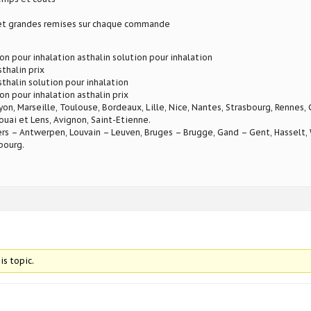
 et grandes remises sur chaque commande
ion pour inhalation asthalin solution pour inhalation
sthalin prix
sthalin solution pour inhalation
on pour inhalation asthalin prix
Lyon, Marseille, Toulouse, Bordeaux, Lille, Nice, Nantes, Strasbourg, Rennes,
ouai et Lens, Avignon, Saint-Etienne.
rs – Antwerpen, Louvain – Leuven, Bruges – Brugge, Gand – Gent, Hasselt, W
bourg.
is topic.