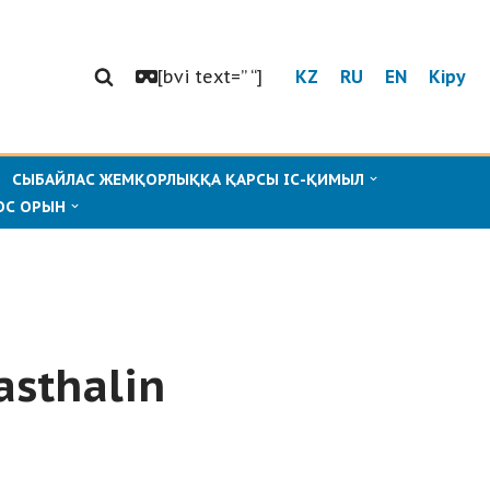
[bvi text=” “]
KZ
RU
EN
Кіру
СЫБАЙЛАС ЖЕМҚОРЛЫҚҚА ҚАРСЫ ІС-ҚИМЫЛ
ОС ОРЫН
asthalin