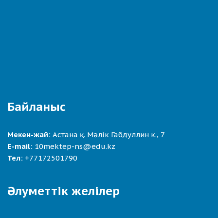
Байланыс
Мекен-жай:
Астана қ. Мәлік Габдуллин к., 7
E-mail:
10mektep-ns@edu.kz
Тел:
+77172501790
Әлуметтік желілер