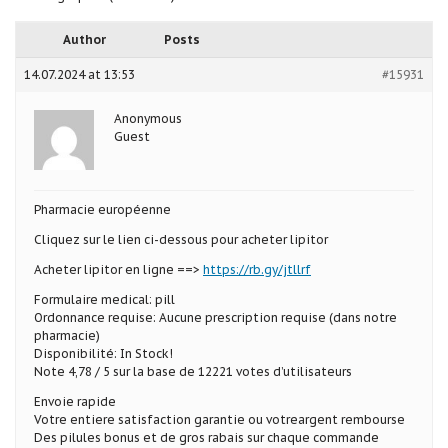
Author
Posts
14.07.2024 at 13:53
#15931
Anonymous
Guest
Pharmacie européenne
Cliquez sur le lien ci-dessous pour acheter lipitor
Acheter lipitor en ligne ==>
https://rb.gy/jtllrf
Formulaire medical: pill
Ordonnance requise: Aucune prescription requise (dans notre
pharmacie)
Disponibilité: In Stock!
Note 4,78 / 5 sur la base de 12221 votes d’utilisateurs
Envoie rapide
Votre entiere satisfaction garantie ou votreargent rembourse
Des pilules bonus et de gros rabais sur chaque commande