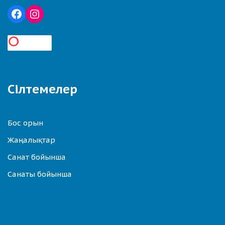
Сілтемелер
Бос орын
Жаңалықтар
Санат бойынша
Санаты бойынша