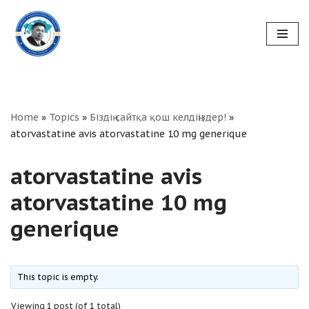
Skip
to
content
Home
»
Topics
»
Біздің сайтқа қош келдіңіздер!
»
atorvastatine avis atorvastatine 10 mg generique
atorvastatine avis
atorvastatine 10 mg
generique
This topic is empty.
Viewing 1 post (of 1 total)