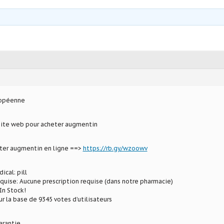
ropéenne
 site web pour acheter augmentin
eter augmentin en ligne ==>
https://rb.gy/wzoowv
ical: pill
equise: Aucune prescription requise (dans notre pharmacie)
In Stock!
ur la base de 9345 votes d’utilisateurs
arantie