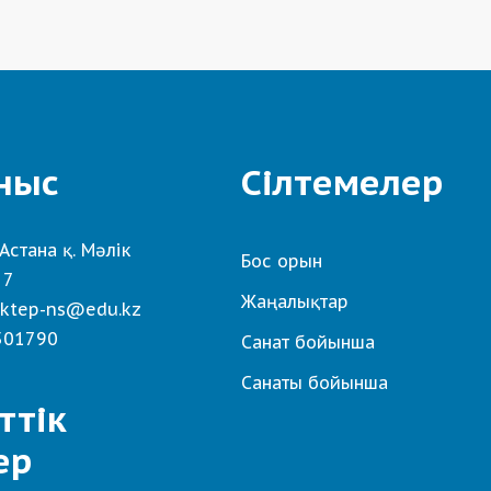
ныс
Сілтемелер
Астана қ. Мәлік
Бос орын
 7
Жаңалықтар
ktep-ns@edu.kz
501790
Санат бойынша
Санаты бойынша
ттік
ер