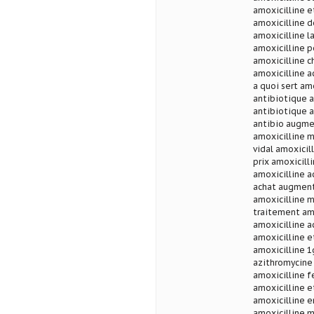
amoxicilline 
amoxicilline d
amoxicilline l
amoxicilline p
amoxicilline c
amoxicilline a
a quoi sert am
antibiotique a
antibiotique a
antibio augmen
amoxicilline 
vidal amoxicil
prix amoxicill
amoxicilline a
achat augmenti
amoxicilline m
traitement amo
amoxicilline a
amoxicilline e
amoxicilline 1
azithromycine 
amoxicilline f
amoxicilline e
amoxicilline e
amoxicilline m