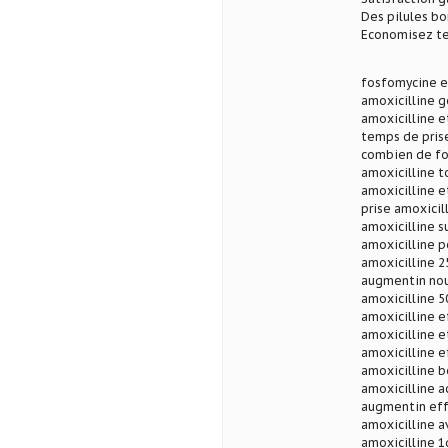
Des pilules b
Economisez te
fosfomycine et
amoxicilline g
amoxicilline e
temps de prise
combien de foi
amoxicilline t
amoxicilline e
prise amoxicil
amoxicilline s
amoxicilline p
amoxicilline 2
augmentin nour
amoxicilline 5
amoxicilline e
amoxicilline e
amoxicilline e
amoxicilline b
amoxicilline a
augmentin eff
amoxicilline a
amoxicilline 1