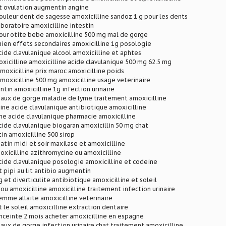
et ovulation augmentin angine
ouleur dent de sagesse amoxicilline sandoz 1 g pour les dents
aboratoire amoxicilline intestin
our otite bebe amoxicilline 500 mg mal de gorge
hien effets secondaires amoxicilline 1g posologie
cide clavulanique alcool amoxicilline et aphtes
oxicilline amoxicilline acide clavulanique 500 mg 62.5 mg
moxicilline prix maroc amoxicilline poids
moxicilline 500 mg amoxicilline usage veterinaire
tin amoxicilline 1g infection urinaire
maux de gorge maladie de lyme traitement amoxicilline
line acide clavulanique antibiotique amoxicilline
ine acide clavulanique pharmacie amoxicilline
cide clavulanique biogaran amoxicillin 50 mg chat
n amoxicilline 500 sirop
atin midi et soir maxilase et amoxicilline
xicilline azithromycine ou amoxicilline
cide clavulanique posologie amoxicilline et codeine
t pipi au lit antibio augmentin
g et diverticulite antibiotique amoxicilline et soleil
ou amoxicilline amoxicilline traitement infection urinaire
emme allaite amoxicilline veterinaire
t le soleil amoxicilline extraction dentaire
nceinte 2 mois acheter amoxicilline en espagne
aux de gorge infection urinaire chat traitement amoxicilline