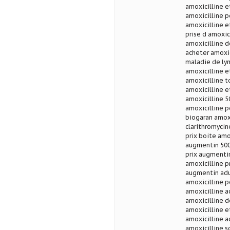
amoxicilline e
amoxicilline p
amoxicilline e
prise d amoxic
amoxicilline d
acheter amoxic
maladie de lym
amoxicilline e
amoxicilline t
amoxicilline e
amoxicilline 5
amoxicilline p
biogaran amoxi
clarithromycin
prix boite amo
augmentin 500 
prix augmentin
amoxicilline pr
augmentin adu
amoxicilline p
amoxicilline a
amoxicilline d
amoxicilline e
amoxicilline a
amoxicilline s