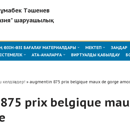
"Жұмабек Тәшенев
азия" шаруашылық
 ӨЗІН-ӨЗІ БАҒАЛАУ МАТЕРИАЛДАРЫ
МЕКТЕП
ЗАҢДАР
ІСТЕМЕЛІК
АТА-АНАЛАРҒА
ВИРТУАЛДЫ ҚАБЫЛДАУ
Б
ш келдіңіздер!
»
augmentin 875 prix belgique maux de gorge amoxi
875 prix belgique mau
e