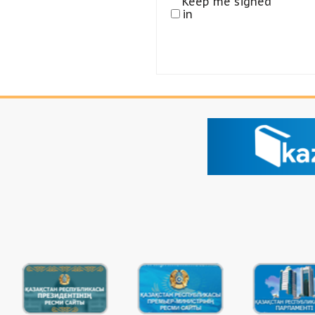
Keep me signed
in