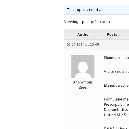
This topic is empty.
Viewing 1 post (of 1 total)
Author
Posts
05.09.2024 at 13:49
Pharmacie eu
Visitez notre
Anonymous
Etaient a ach
Guest
Formulaire med
Prescription r
Disponibilité: 
Note 4,61 / 5 s
Satisfaction g