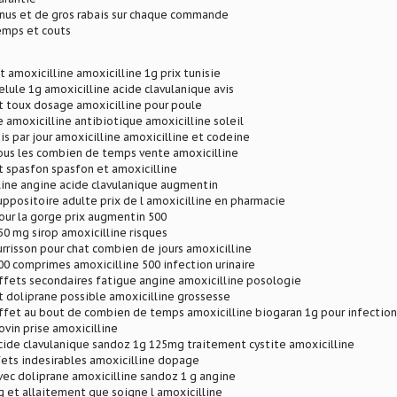
onus et de gros rabais sur chaque commande
mps et couts
 amoxicilline amoxicilline 1g prix tunisie
elule 1g amoxicilline acide clavulanique avis
t toux dosage amoxicilline pour poule
 amoxicilline antibiotique amoxicilline soleil
s par jour amoxicilline amoxicilline et codeine
ous les combien de temps vente amoxicilline
t spasfon spasfon et amoxicilline
line angine acide clavulanique augmentin
uppositoire adulte prix de l amoxicilline en pharmacie
our la gorge prix augmentin 500
50 mg sirop amoxicilline risques
risson pour chat combien de jours amoxicilline
00 comprimes amoxicilline 500 infection urinaire
ffets secondaires fatigue angine amoxicilline posologie
t doliprane possible amoxicilline grossesse
ffet au bout de combien de temps amoxicilline biogaran 1g pour infection 
ovin prise amoxicilline
cide clavulanique sandoz 1g 125mg traitement cystite amoxicilline
ets indesirables amoxicilline dopage
vec doliprane amoxicilline sandoz 1 g angine
g et allaitement que soigne l amoxicilline