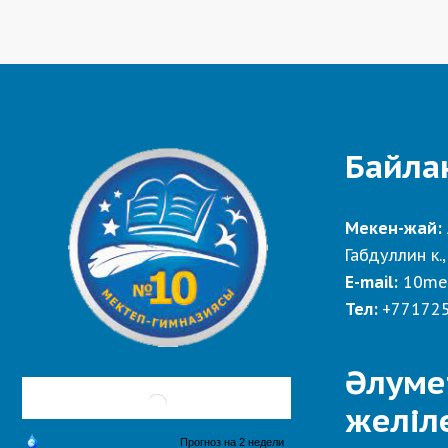
Байла
Мекен-жай:
Габдуллин к.,
E-mail:
10me
Тел:
+77172
Әлуме
желіл