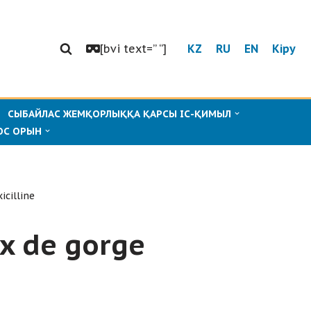
[bvi text=” “]
KZ
RU
EN
Кіру
СЫБАЙЛАС ЖЕМҚОРЛЫҚҚА ҚАРСЫ ІС-ҚИМЫЛ
ОС ОРЫН
cilline
x de gorge