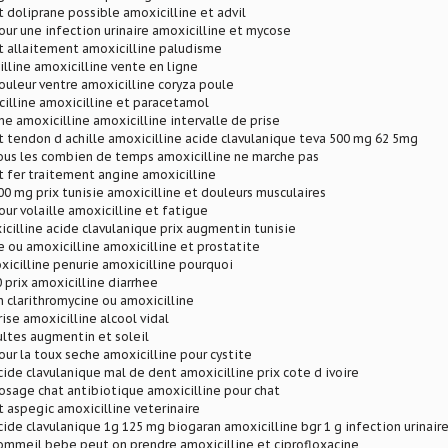
t doliprane possible amoxicilline et advil
our une infection urinaire amoxicilline et mycose
t allaitement amoxicilline paludisme
illine amoxicilline vente en ligne
ouleur ventre amoxicilline coryza poule
illine amoxicilline et paracetamol
e amoxicilline amoxicilline intervalle de prise
t tendon d achille amoxicilline acide clavulanique teva 500 mg 62 5mg
ous les combien de temps amoxicilline ne marche pas
t fer traitement angine amoxicilline
00 mg prix tunisie amoxicilline et douleurs musculaires
our volaille amoxicilline et fatigue
cilline acide clavulanique prix augmentin tunisie
e ou amoxicilline amoxicilline et prostatite
xicilline penurie amoxicilline pourquoi
prix amoxicilline diarrhee
 clarithromycine ou amoxicilline
ise amoxicilline alcool vidal
ltes augmentin et soleil
our la toux seche amoxicilline pour cystite
cide clavulanique mal de dent amoxicilline prix cote d ivoire
osage chat antibiotique amoxicilline pour chat
t aspegic amoxicilline veterinaire
cide clavulanique 1g 125 mg biogaran amoxicilline bgr 1 g infection urinair
ommeil bebe peut on prendre amoxicilline et ciprofloxacine