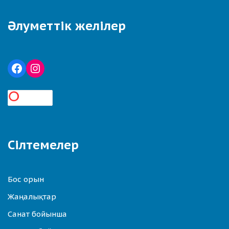
Әлуметтік желілер
Сілтемелер
Бос орын
Жаңалықтар
Санат бойынша