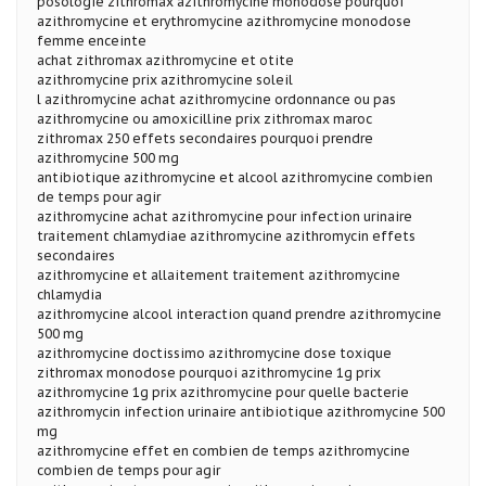
posologie zithromax azithromycine monodose pourquoi
azithromycine et erythromycine azithromycine monodose
femme enceinte
achat zithromax azithromycine et otite
azithromycine prix azithromycine soleil
l azithromycine achat azithromycine ordonnance ou pas
azithromycine ou amoxicilline prix zithromax maroc
zithromax 250 effets secondaires pourquoi prendre
azithromycine 500 mg
antibiotique azithromycine et alcool azithromycine combien
de temps pour agir
azithromycine achat azithromycine pour infection urinaire
traitement chlamydiae azithromycine azithromycin effets
secondaires
azithromycine et allaitement traitement azithromycine
chlamydia
azithromycine alcool interaction quand prendre azithromycine
500 mg
azithromycine doctissimo azithromycine dose toxique
zithromax monodose pourquoi azithromycine 1g prix
azithromycine 1g prix azithromycine pour quelle bacterie
azithromycin infection urinaire antibiotique azithromycine 500
mg
azithromycine effet en combien de temps azithromycine
combien de temps pour agir