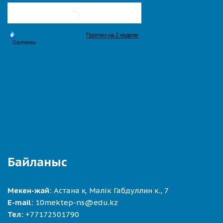
Байланыс
Мекен-жай:
Астана қ. Мәлік Габдуллин к., 7
E-mail:
10mektep-ns@edu.kz
Тел:
+77172501790