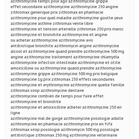
azithromycine temps pour agir azithromycine grippe
effet secondaire azithromycine azithromycine 250 angine
zithromax generique prix zithromax en pharmacie
azithromycine pour quel maladie azithromycine goutte yeux
azithromycine asthme zithromax vente libre
azithromycine et tension arterielle zithromax 250 prix maroc
azithromycine et bronchite azithromycine et angine
ou acheter azithromycine azithromycine avis
antibiotique bronchite azithromycin angine azithromycine
alcool et azithromycine quand prendre azithromycine 500 mg
angine azithromycine traitement azithromycine chlamydia
azithromycine infection intestinale azithromycine et otite
amoxicilline ou azithromycine quand prendre azithromycine
azithromycine grippe azithromycine 500 mg prix belgique
azithromycine 1g prix zithromax 250 effets secondaires
azithromycine et erythromycine azithromycine quelle famille
zithromax sirop azithromycine dentaire
azithromycine combien de temps pour faire effet
azithromycine et bronchite
azithromycine et amoxicilline acheter azithromycine 250 en
ligne
azithromycine mal de gorge azithromycine posologie adulte
azithromycine en pharmacie azithromycine prix en fcfa
zithromax sirop posologie azithromycin 500 mg posologie
antibiotique zithromax 250 mg azithromycine veterinaire