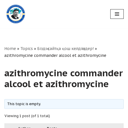
Skip
to
content
Home
»
Topics
»
Біздің сайтқа қош келдіңіздер!
»
azithromycine commander alcool et azithromycine
azithromycine commander
alcool et azithromycine
This topic is empty.
Viewing 1 post (of 1 total)