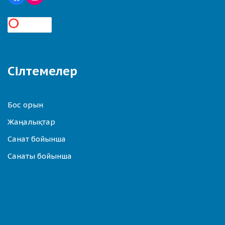
Сілтемелер
Бос орын
Жаңалықтар
Санат бойынша
Санаты бойынша