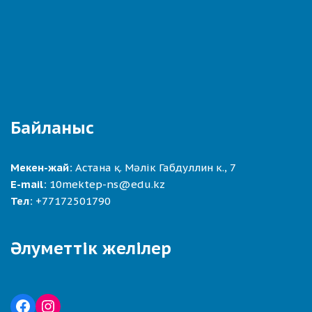
Байланыс
Мекен-жай:
Астана қ. Мәлік Габдуллин к., 7
E-mail:
10mektep-ns@edu.kz
Тел:
+77172501790
Әлуметтік желілер