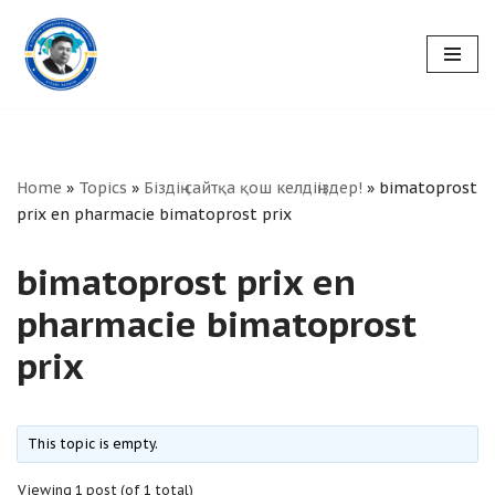
Skip
to
content
Home
»
Topics
»
Біздің сайтқа қош келдіңіздер!
»
bimatoprost
prix en pharmacie bimatoprost prix
bimatoprost prix en
pharmacie bimatoprost
prix
This topic is empty.
Viewing 1 post (of 1 total)