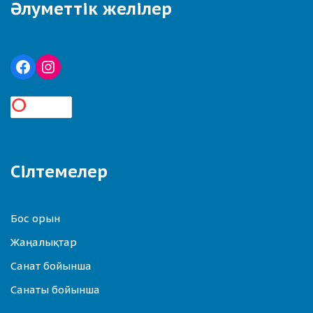
Әлуметтік желілер
Сілтемелер
Бос орын
Жаңалықтар
Санат бойынша
Санаты бойынша