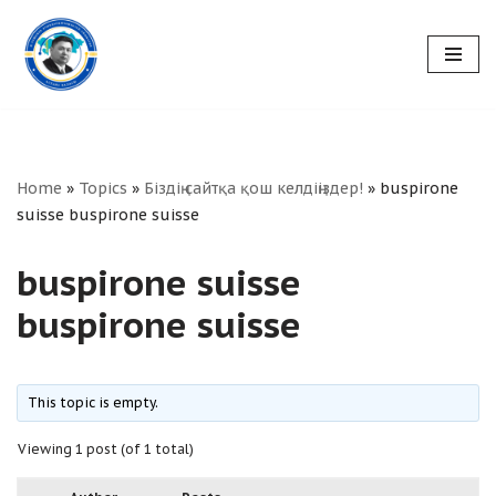
Skip
to
content
Home
»
Topics
»
Біздің сайтқа қош келдіңіздер!
»
buspirone
suisse buspirone suisse
buspirone suisse
buspirone suisse
This topic is empty.
Viewing 1 post (of 1 total)