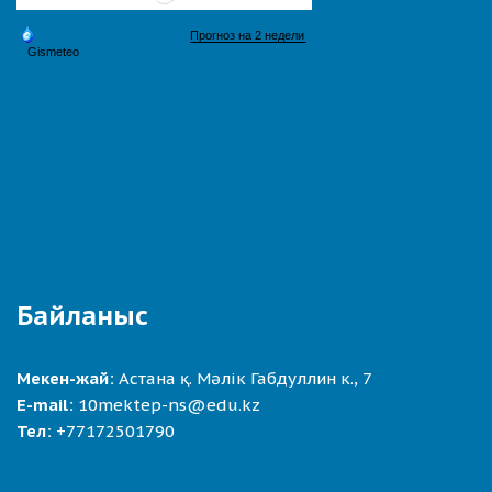
Байланыс
Мекен-жай:
Астана қ. Мәлік Габдуллин к., 7
E-mail:
10mektep-ns@edu.kz
Тел:
+77172501790