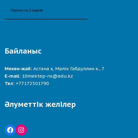
Байланыс
Мекен-жай:
Астана қ. Мәлік Габдуллин к., 7
E-mail:
10mektep-ns@edu.kz
Тел:
+77172501790
Әлуметтік желілер