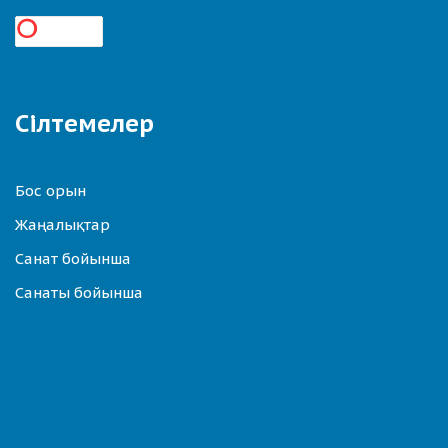
Сілтемелер
Бос орын
Жаңалықтар
Санат бойынша
Санаты бойынша