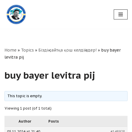
Skip
to
content
Home
»
Topics
»
Біздің сайтқа қош келдіңіздер!
»
buy bayer
levitra pij
buy bayer levitra pij
This topic is empty.
Viewing 1 post (of 1 total)
Author
Posts
05.11.2024 at 21:40
#148928