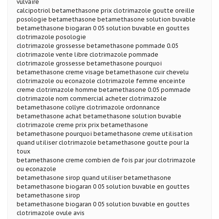
vulvaire
calcipotriol betamethasone prix clotrimazole goutte oreille
posologie betamethasone betamethasone solution buvable
betamethasone biogaran 0 05 solution buvable en gouttes
clotrimazole posologie
clotrimazole grossesse betamethasone pommade 0.05
clotrimazole vente libre clotrimazole pommade
clotrimazole grossesse betamethasone pourquoi
betamethasone creme visage betamethasone cuir chevelu
clotrimazole ou econazole clotrimazole femme enceinte
creme clotrimazole homme betamethasone 0.05 pommade
clotrimazole nom commercial acheter clotrimazole
betamethasone collyre clotrimazole ordonnance
betamethasone achat betamethasone solution buvable
clotrimazole creme prix prix betamethasone
betamethasone pourquoi betamethasone creme utilisation
quand utiliser clotrimazole betamethasone goutte pour la
toux
betamethasone creme combien de fois par jour clotrimazole
ou econazole
betamethasone sirop quand utiliser betamethasone
betamethasone biogaran 0 05 solution buvable en gouttes
betamethasone sirop
betamethasone biogaran 0 05 solution buvable en gouttes
clotrimazole ovule avis