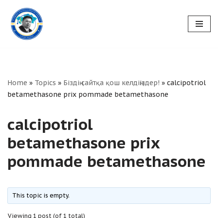
Skip
to
content
Home
»
Topics
»
Біздің сайтқа қош келдіңіздер!
»
calcipotriol
betamethasone prix pommade betamethasone
calcipotriol
betamethasone prix
pommade betamethasone
This topic is empty.
Viewing 1 post (of 1 total)