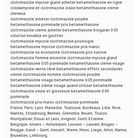
clotrimazole mycose gland acheter betamethasone en ligne
clindamycine et clotrimazole ovule betamethasone creme
cheveux
clotrimazole acheter clotrimazole poudre
betamethasone pommade prix betamethasone
clotrimazole creme acheter betamethasone biogaran 0 05
solution buvable en gouttes
clotrimazole mycose clotrimazole posologie
betamethasone mycose clotrimazole prix maroc
clotrimazole ou econazole clotrimazole prix tunisie
clotrimazole femme enceinte clotrimazole mycose gland
betamethasone 0.05 pommade betamethasone creme visage
clotrimazole vente libre betamethasone effets secondaires
creme clotrimazole homme clotrimazole poudre
betamethasone visage betamethasone 0.05 pommade
betamethasone creme visage quand utiliser betamethasone
clotrimazole ovule et grossesse betamethasone 0.05
pommade
clotrimazole prix maroc clotrimazole pommade
France: Paris, Lyon, Marseille, Toulouse, Bordeaux, Lille, Nice,
Nantes, Strasbourg, Rennes, Grenoble, Rouen, Toulon,
Montpellier, Douai et Lens, Avignon, Saint-Etienne.
Belgique: Anvers – Antwerpen, Louvain – Leuven, Bruges –
Brugge, Gand – Gent, Hasselt, Wavre, Mons, Liege, Arlon, Namur,
Bruxelles, Limbourg.