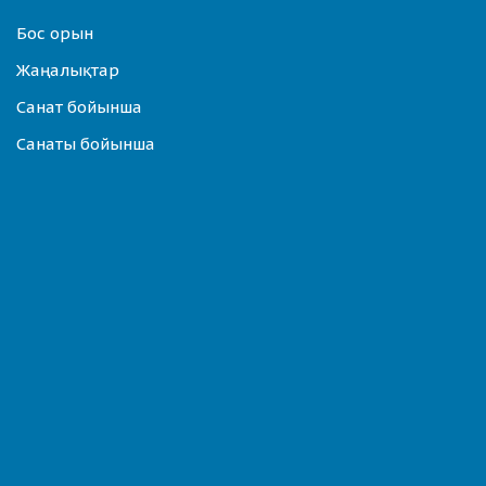
Бос орын
Жаңалықтар
Санат бойынша
Санаты бойынша