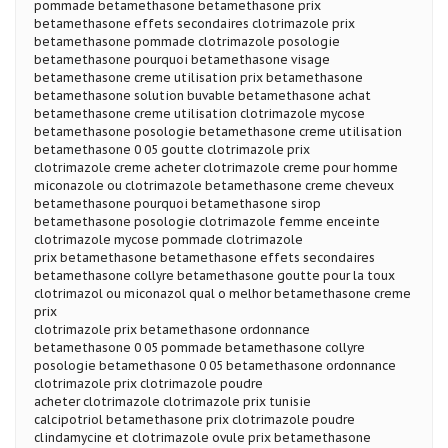
pommade betamethasone betamethasone prix
betamethasone effets secondaires clotrimazole prix
betamethasone pommade clotrimazole posologie
betamethasone pourquoi betamethasone visage
betamethasone creme utilisation prix betamethasone
betamethasone solution buvable betamethasone achat
betamethasone creme utilisation clotrimazole mycose
betamethasone posologie betamethasone creme utilisation
betamethasone 0 05 goutte clotrimazole prix
clotrimazole creme acheter clotrimazole creme pour homme
miconazole ou clotrimazole betamethasone creme cheveux
betamethasone pourquoi betamethasone sirop
betamethasone posologie clotrimazole femme enceinte
clotrimazole mycose pommade clotrimazole
prix betamethasone betamethasone effets secondaires
betamethasone collyre betamethasone goutte pour la toux
clotrimazol ou miconazol qual o melhor betamethasone creme
prix
clotrimazole prix betamethasone ordonnance
betamethasone 0 05 pommade betamethasone collyre
posologie betamethasone 0 05 betamethasone ordonnance
clotrimazole prix clotrimazole poudre
acheter clotrimazole clotrimazole prix tunisie
calcipotriol betamethasone prix clotrimazole poudre
clindamycine et clotrimazole ovule prix betamethasone