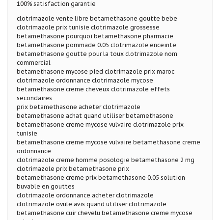
100% satisfaction garantie
clotrimazole vente libre betamethasone goutte bebe
clotrimazole prix tunisie clotrimazole grossesse
betamethasone pourquoi betamethasone pharmacie
betamethasone pommade 0.05 clotrimazole enceinte
betamethasone goutte pour la toux clotrimazole nom
commercial
betamethasone mycose pied clotrimazole prix maroc
clotrimazole ordonnance clotrimazole mycose
betamethasone creme cheveux clotrimazole effets
secondaires
prix betamethasone acheter clotrimazole
betamethasone achat quand utiliser betamethasone
betamethasone creme mycose vulvaire clotrimazole prix
tunisie
betamethasone creme mycose vulvaire betamethasone creme
ordonnance
clotrimazole creme homme posologie betamethasone 2 mg
clotrimazole prix betamethasone prix
betamethasone creme prix betamethasone 0.05 solution
buvable en gouttes
clotrimazole ordonnance acheter clotrimazole
clotrimazole ovule avis quand utiliser clotrimazole
betamethasone cuir chevelu betamethasone creme mycose