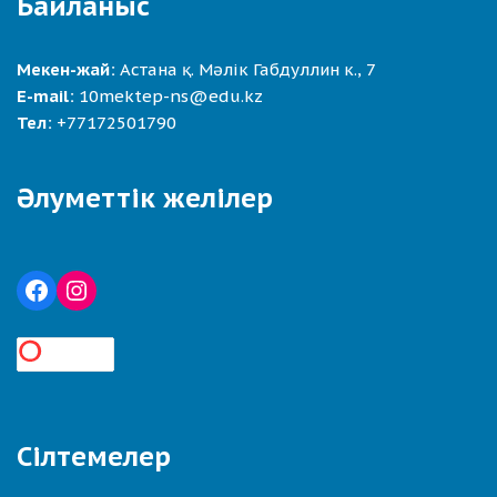
Байланыс
Мекен-жай:
Астана қ. Мәлік Габдуллин к., 7
E-mail:
10mektep-ns@edu.kz
Тел:
+77172501790
Әлуметтік желілер
Сілтемелер