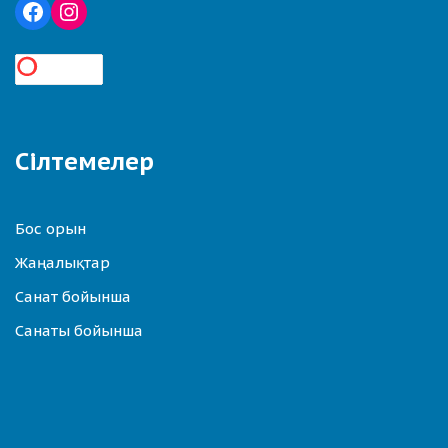
Сілтемелер
Бос орын
Жаңалықтар
Санат бойынша
Санаты бойынша