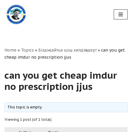
Skip
to
content
Home
»
Topics
»
Біздің сайтқа қош келдіңіздер!
»
can you get
cheap imdur no prescription jjus
can you get cheap imdur
no prescription jjus
This topic is empty.
Viewing 1 post (of 1 total)