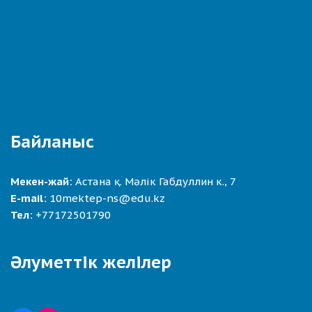
Байланыс
Мекен-жай:
Астана қ. Мәлік Габдуллин к., 7
E-mail:
10mektep-ns@edu.kz
Тел:
+77172501790
Әлуметтік желілер