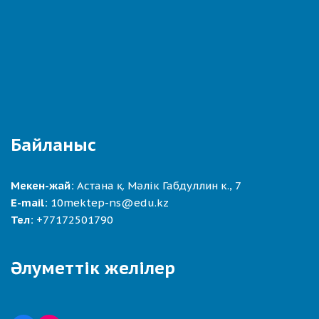
Байланыс
Мекен-жай:
Астана қ. Мәлік Габдуллин к., 7
E-mail:
10mektep-ns@edu.kz
Тел:
+77172501790
Әлуметтік желілер