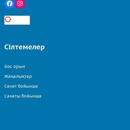
Сілтемелер
Бос орын
Жаңалықтар
Санат бойынша
Санаты бойынша