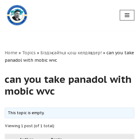
Skip
to
content
Home
»
Topics
»
Біздің сайтқа қош келдіңіздер!
»
can you take
panadol with mobic wvc
can you take panadol with
mobic wvc
This topic is empty.
Viewing 1 post (of 1 total)