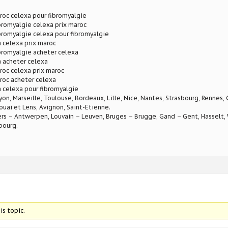
roc celexa pour fibromyalgie
bromyalgie celexa prix maroc
bromyalgie celexa pour fibromyalgie
 celexa prix maroc
bromyalgie acheter celexa
 acheter celexa
roc celexa prix maroc
roc acheter celexa
 celexa pour fibromyalgie
Lyon, Marseille, Toulouse, Bordeaux, Lille, Nice, Nantes, Strasbourg, Rennes,
ouai et Lens, Avignon, Saint-Etienne.
rs – Antwerpen, Louvain – Leuven, Bruges – Brugge, Gand – Gent, Hasselt, W
bourg.
is topic.