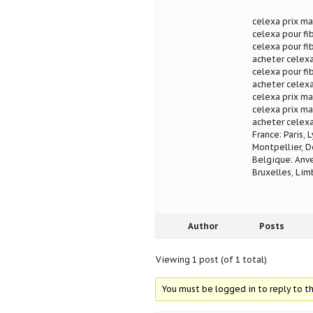
celexa prix ma
celexa pour fi
celexa pour fi
acheter celexa
celexa pour fi
acheter celexa
celexa prix ma
celexa prix ma
acheter celexa
France: Paris, 
Montpellier, D
Belgique: Anve
Bruxelles, Lim
Author
Posts
Viewing 1 post (of 1 total)
You must be logged in to reply to th