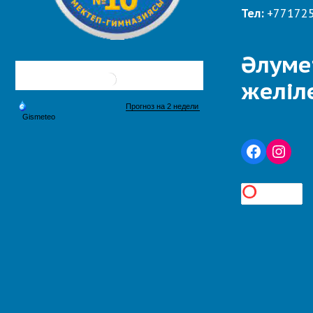
Тел:
+77172
Әлуме
желіл