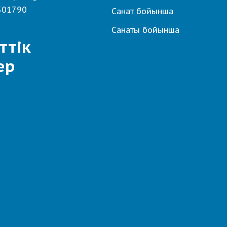
501790
Санат бойынша
Санаты бойынша
ттік
ер