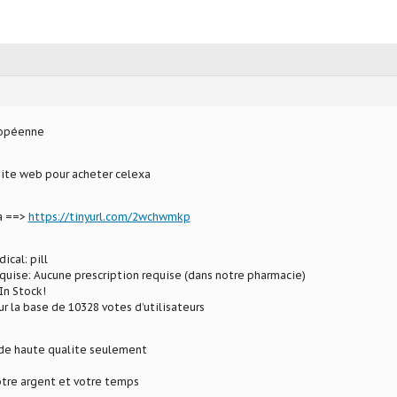
ropéenne
site web pour acheter celexa
a ==>
https://tinyurl.com/2wchwmkp
ical: pill
uise: Aucune prescription requise (dans notre pharmacie)
In Stock!
ur la base de 10328 votes d’utilisateurs
e haute qualite seulement
tre argent et votre temps