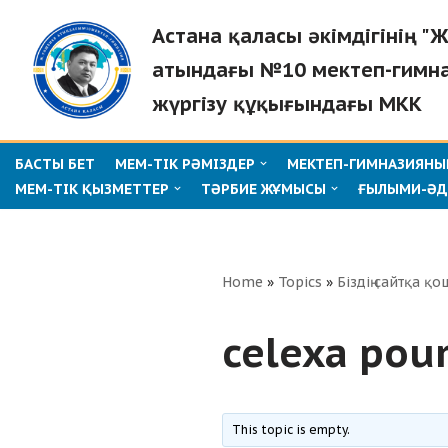
Астана қаласы әкімдігінің 
Skip
атындағы №10 мектеп-гимн
to
жүргізу құқығындағы МКК
content
БАСТЫ БЕТ
МЕМ-ТІК РӘМІЗДЕР
МЕКТЕП-ГИМНАЗИЯНЫҢ
МЕМ-ТІК ҚЫЗМЕТТЕР
ТӘРБИЕ ЖҰМЫСЫ
ҒЫЛЫМИ-ӘД
Home
»
Topics
»
Біздің сайтқа қо
celexa pour
This topic is empty.