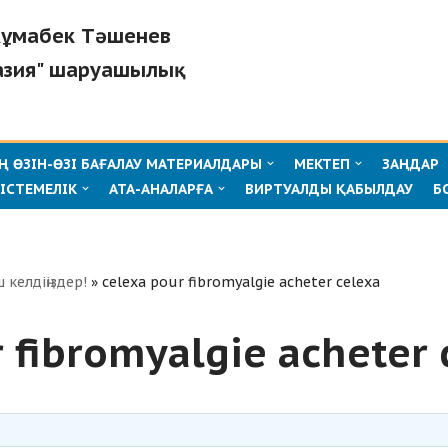
"Жұмабек Тәшенев
азия" шаруашылық
 ӨЗІН-ӨЗІ БАҒАЛАУ МАТЕРИАЛДАРЫ
МЕКТЕП
ЗАҢДАР
ІСТЕМЕЛІК
АТА-АНАЛАРҒА
ВИРТУАЛДЫ ҚАБЫЛДАУ
Б
ш келдіңіздер!
»
celexa pour fibromyalgie acheter celexa
 fibromyalgie acheter 