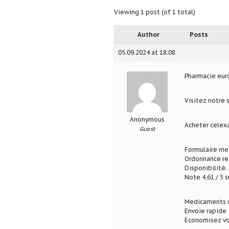
Viewing 1 post (of 1 total)
Author
Posts
05.09.2024 at 18:08
Pharmacie eu
Visitez notre 
Anonymous
Acheter celex
Guest
Formulaire med
Ordonnance req
Disponibilité: 
Note 4,61 / 5 s
Medicaments d
Envoie rapide
Economisez vo