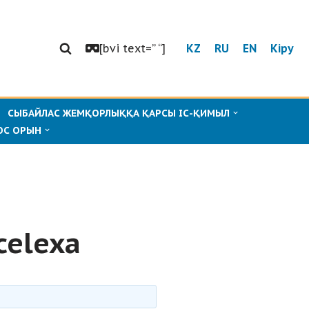
[bvi text=” “]
KZ
RU
EN
Кіру
СЫБАЙЛАС ЖЕМҚОРЛЫҚҚА ҚАРСЫ ІС-ҚИМЫЛ
ОС ОРЫН
celexa