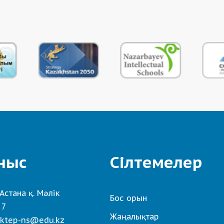
ныс
Сілтемелер
Астана қ. Мәлік
Бос орын
 7
Жаңалықтар
ktep-ns@edu.kz