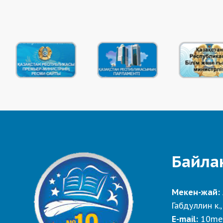
Байла
Мекен-жай:
Габдуллин к.,
E-mail:
10me