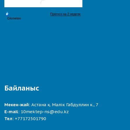
Байланыс
Мекен-жай:
Астана қ. Мәлік Габдуллин к., 7
E-mail:
10mektep-ns@edu.kz
Тел:
+77172501790