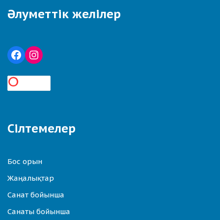
Әлуметтік желілер
Сілтемелер
Бос орын
Жаңалықтар
Санат бойынша
Санаты бойынша