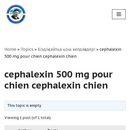
Skip
to
content
Home
»
Topics
»
Біздің сайтқа қош келдіңіздер!
»
cephalexin
500 mg pour chien cephalexin chien
cephalexin 500 mg pour
chien cephalexin chien
This topic is empty.
Viewing 1 post (of 1 total)