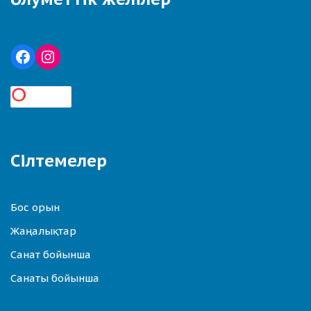
Сілтемелер
Бос орын
Жаңалықтар
Санат бойынша
Санаты бойынша