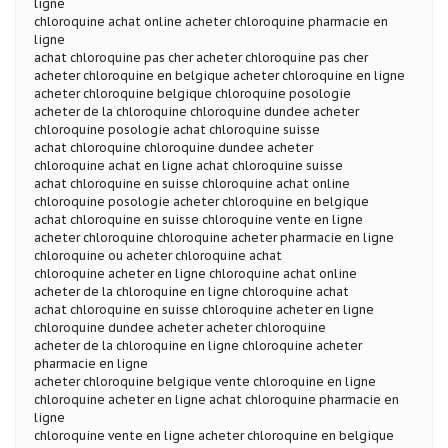
ligne
chloroquine achat online acheter chloroquine pharmacie en
ligne
achat chloroquine pas cher acheter chloroquine pas cher
acheter chloroquine en belgique acheter chloroquine en ligne
acheter chloroquine belgique chloroquine posologie
acheter de la chloroquine chloroquine dundee acheter
chloroquine posologie achat chloroquine suisse
achat chloroquine chloroquine dundee acheter
chloroquine achat en ligne achat chloroquine suisse
achat chloroquine en suisse chloroquine achat online
chloroquine posologie acheter chloroquine en belgique
achat chloroquine en suisse chloroquine vente en ligne
acheter chloroquine chloroquine acheter pharmacie en ligne
chloroquine ou acheter chloroquine achat
chloroquine acheter en ligne chloroquine achat online
acheter de la chloroquine en ligne chloroquine achat
achat chloroquine en suisse chloroquine acheter en ligne
chloroquine dundee acheter acheter chloroquine
acheter de la chloroquine en ligne chloroquine acheter
pharmacie en ligne
acheter chloroquine belgique vente chloroquine en ligne
chloroquine acheter en ligne achat chloroquine pharmacie en
ligne
chloroquine vente en ligne acheter chloroquine en belgique