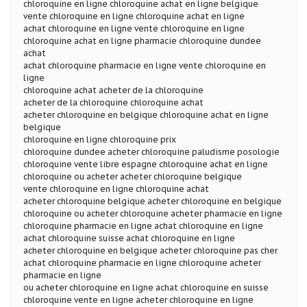
chloroquine en ligne chloroquine achat en ligne belgique
vente chloroquine en ligne chloroquine achat en ligne
achat chloroquine en ligne vente chloroquine en ligne
chloroquine achat en ligne pharmacie chloroquine dundee
achat
achat chloroquine pharmacie en ligne vente chloroquine en
ligne
chloroquine achat acheter de la chloroquine
acheter de la chloroquine chloroquine achat
acheter chloroquine en belgique chloroquine achat en ligne
belgique
chloroquine en ligne chloroquine prix
chloroquine dundee acheter chloroquine paludisme posologie
chloroquine vente libre espagne chloroquine achat en ligne
chloroquine ou acheter acheter chloroquine belgique
vente chloroquine en ligne chloroquine achat
acheter chloroquine belgique acheter chloroquine en belgique
chloroquine ou acheter chloroquine acheter pharmacie en ligne
chloroquine pharmacie en ligne achat chloroquine en ligne
achat chloroquine suisse achat chloroquine en ligne
acheter chloroquine en belgique acheter chloroquine pas cher
achat chloroquine pharmacie en ligne chloroquine acheter
pharmacie en ligne
ou acheter chloroquine en ligne achat chloroquine en suisse
chloroquine vente en ligne acheter chloroquine en ligne