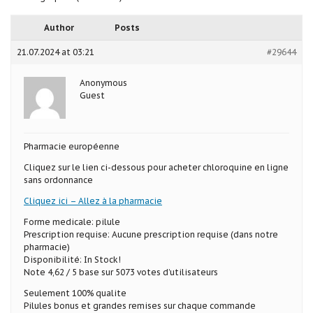
Author
Posts
21.07.2024 at 03:21
#29644
Anonymous
Guest
Pharmacie européenne
Cliquez sur le lien ci-dessous pour acheter chloroquine en ligne
sans ordonnance
Cliquez ici – Allez à la pharmacie
Forme medicale: pilule
Prescription requise: Aucune prescription requise (dans notre
pharmacie)
Disponibilité: In Stock!
Note 4,62 / 5 base sur 5073 votes d’utilisateurs
Seulement 100% qualite
Pilules bonus et grandes remises sur chaque commande