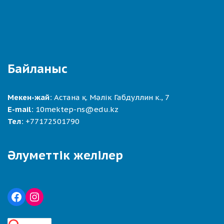
Байланыс
Мекен-жай:
Астана қ. Мәлік Габдуллин к., 7
E-mail:
10mektep-ns@edu.kz
Тел:
+77172501790
Әлуметтік желілер