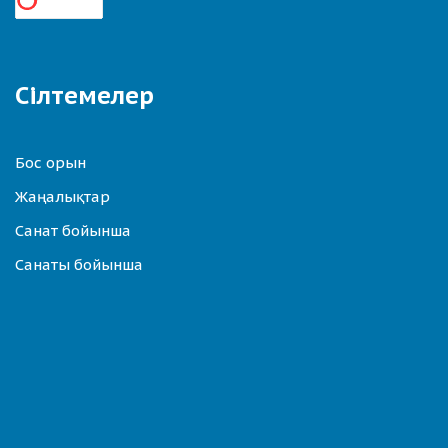
Сілтемелер
Бос орын
Жаңалықтар
Санат бойынша
Санаты бойынша