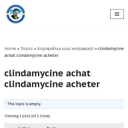
Skip
to
content
Home
»
Topics
»
Біздің сайтқа қош келдіңіздер!
»
clindamycine
achat clindamycine acheter
clindamycine achat
clindamycine acheter
This topic is empty.
Viewing 1 post (of 1 total)