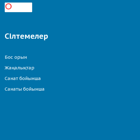
Сілтемелер
Бос орын
Жаңалықтар
Санат бойынша
Санаты бойынша