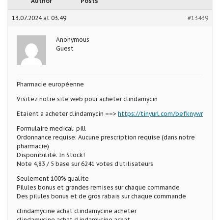
Author
Posts
13.07.2024 at 03:49
#13439
Anonymous
Guest
Pharmacie européenne
Visitez notre site web pour acheter clindamycin
Etaient a acheter clindamycin ==>
https://tinyurl.com/befknywr
Formulaire medical: pill
Ordonnance requise: Aucune prescription requise (dans notre
pharmacie)
Disponibilité: In Stock!
Note 4,83 / 5 base sur 6241 votes d’utilisateurs
Seulement 100% qualite
Pilules bonus et grandes remises sur chaque commande
Des pilules bonus et de gros rabais sur chaque commande
clindamycine achat clindamycine acheter
clindamycine achat clindamycine achat