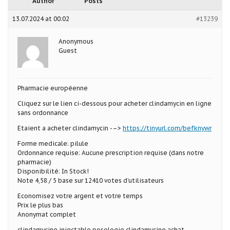
Author
Posts
13.07.2024 at 00:02
#13239
Anonymous
Guest
Pharmacie européenne
Cliquez sur le lien ci-dessous pour acheter clindamycin en ligne
sans ordonnance
Etaient a acheter clindamycin -–>
https://tinyurl.com/befknywr
Forme medicale: pilule
Ordonnance requise: Aucune prescription requise (dans notre
pharmacie)
Disponibilité: In Stock!
Note 4,58 / 5 base sur 12410 votes d’utilisateurs
Economisez votre argent et votre temps
Prix le plus bas
Anonymat complet
clindamycine injectable posologie clindamycine achat