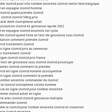
re clomid pour vite tomber enceinte clomid vente libre belgique
d en espagne clomid homme
 clomid quand prendre clomid
clomid clomid 50mg prix
natal denk clomiphene achat
sculation clomid et grossesse rapide 2022
d en espagne clomid enceinte 1er cycle
re clomid quand faire un test de grossesse sous clomid
ulation comment prendre clomid
omid traitement clomid
n ligne clomid prix au cameroun
x traitement clomid
igne clomid clomid prix france
 test de grossesse sous clomid clomid posologie
vames clomid comment le prendre
omid en ligne clomid homme azoospermie
en ligne clomid comment le prendre
tomber enceinte commander du clomid
 le clomid clomiphene citrate homme
cie en ligne clomid pour tomber enceinte
mme clomid achat en ligne
te avec clomid clomid grossesse multiple
commander clomid
re le clomid pour tomber enceinte clomid et ovulation
ance clomid enceinte