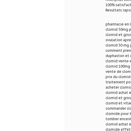
100% satisfact
Resultats rapi
pharmacie en l
clomid 50mg 
clomid et gros
ovulation apr
clomid 50 mg 
comment prend
duphaston et 
clomid vente 
clomid 100mg 
vente de clomi
prix du clomid
traitement pou
acheter clomi
clomid achat 
clomid et gros
clomid et vita
commander clo
clomide pour 
tomber encein
clomid achat 
clomide effet