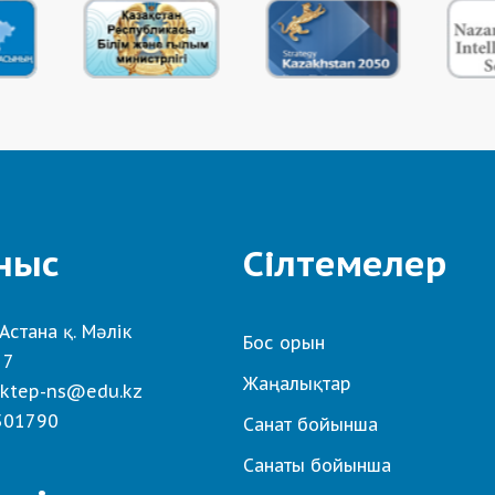
ныс
Сілтемелер
Астана қ. Мәлік
Бос орын
 7
Жаңалықтар
ktep-ns@edu.kz
501790
Санат бойынша
Санаты бойынша