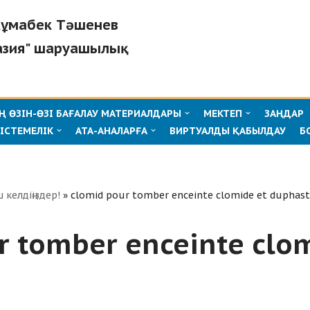
"Жұмабек Тәшенев
азия" шаруашылық
 ӨЗІН-ӨЗІ БАҒАЛАУ МАТЕРИАЛДАРЫ
МЕКТЕП
ЗАҢДАР
ІСТЕМЕЛІК
АТА-АНАЛАРҒА
ВИРТУАЛДЫ ҚАБЫЛДАУ
Б
ш келдіңіздер!
»
clomid pour tomber enceinte clomide et duphas
r tomber enceinte clo