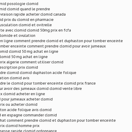
omid posologie clomid
omid clomid quand le prendre
ivraison rapide acheter clomid canada
id prix du clomid en pharmacie
sculation clomid et ovitrelle
te avec clomid clomid 50mg prix en fcfa
clomide et ovulation
en ligne comment prendre clomid et duphaston pour tomber enceinte
omber enceinte comment prendre clomid pour avoir jumeaux
omid clomid 50 mg achat en ligne
lomid 50 mg achat en ligne
rix algerie comment utiliser clomid
escription prix clomid
re clomid clomid duphaston acide folique
tion clomid avis
re le clomid pour tomber enceinte clomid prix france
r avoir des jumeaux clomid clomid vente libre
x clomid acheter en ligne
 pour jumeaux acheter clomid
rix ou acheter clomid
on acide folique avis clomid
d en espagne commander clomid
hat comment prendre clomid et duphaston pour tomber enceinte
rix clomid homme prix
ssesse rapide clomid ordonnance