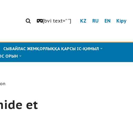
[bvi text=” “]
KZ
RU
EN
Кіру
СЫБАЙЛАС ЖЕМҚОРЛЫҚҚА ҚАРСЫ ІС-ҚИМЫЛ
ОС ОРЫН
ton
mide et