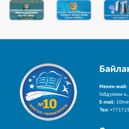
Байла
Мекен-жай:
Габдуллин к.,
E-mail:
10me
Тел:
+77172