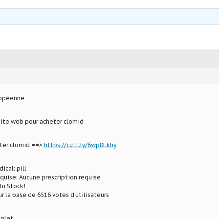
ropéenne
site web pour acheter clomid
eter clomid ==>
https://cutt.ly/6wp8Lkhy
ical: pill
equise: Aucune prescription requise
In Stock!
ur la base de 6516 votes d’utilisateurs
plet