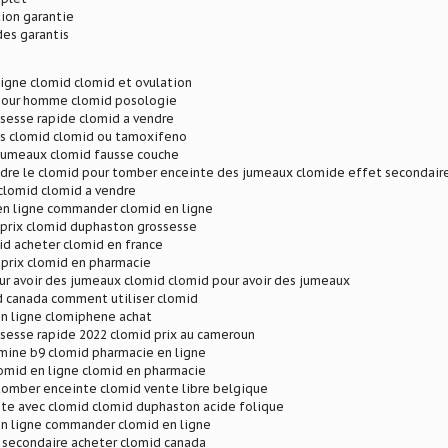
ion garantie
des garantis
igne clomid clomid et ovulation
pour homme clomid posologie
sesse rapide clomid a vendre
es clomid clomid ou tamoxifeno
jumeaux clomid fausse couche
re le clomid pour tomber enceinte des jumeaux clomide effet secondair
clomid clomid a vendre
en ligne commander clomid en ligne
prix clomid duphaston grossesse
d acheter clomid en france
 prix clomid en pharmacie
r avoir des jumeaux clomid clomid pour avoir des jumeaux
d canada comment utiliser clomid
en ligne clomiphene achat
sesse rapide 2022 clomid prix au cameroun
mine b9 clomid pharmacie en ligne
mid en ligne clomid en pharmacie
tomber enceinte clomid vente libre belgique
te avec clomid clomid duphaston acide folique
en ligne commander clomid en ligne
 secondaire acheter clomid canada