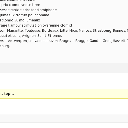
prix clomid vente libre
ssesse rapide acheter clomiphene
 jumeaux clomid pour homme
d clomid 50 mg jumeaux
aire l amour stimulation ovarienne clomid
Lyon, Marseille, Toulouse, Bordeaux, Lille, Nice, Nantes, Strasbourg, Rennes,
ouai et Lens, Avignon, Saint-Etienne.
rs – Antwerpen, Louvain – Leuven, Bruges – Brugge, Gand – Gent, Hasselt, W
bourg.
is topic.