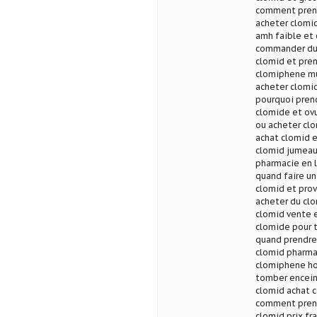
comment prend
acheter clomi
amh faible et
commander du 
clomid et pre
clomiphene mu
acheter clomi
pourquoi prend
clomide et ov
ou acheter cl
achat clomid e
clomid jumeau
pharmacie en l
quand faire un
clomid et pro
acheter du cl
clomid vente 
clomide pour 
quand prendre
clomid pharma
clomiphene ho
tomber encein
clomid achat 
comment prend
clomid prix fr