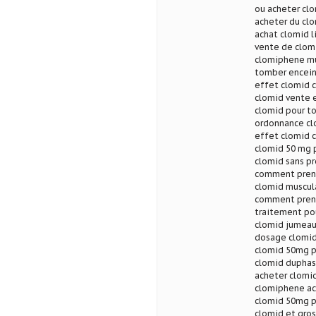
ou acheter cl
acheter du cl
achat clomid l
vente de clom
clomiphene mu
tomber encein
effet clomid 
clomid vente 
clomid pour t
ordonnance cl
effet clomid c
clomid 50 mg p
clomid sans pr
comment prend
clomid muscula
comment prend
traitement pou
clomid jumeau
dosage clomid
clomid 50mg p
clomid duphast
acheter clomi
clomiphene ac
clomid 50mg p
clomid et gro