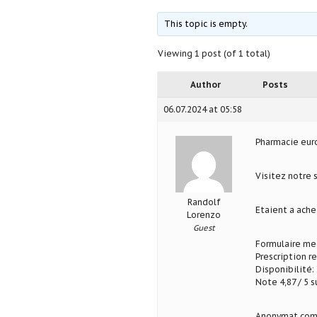
This topic is empty.
Viewing 1 post (of 1 total)
Author
Posts
06.07.2024 at 05:58
Pharmacie eu
Visitez notre 
Randolf
Etaient a ach
Lorenzo
Guest
Formulaire med
Prescription r
Disponibilité: 
Note 4,87 / 5 s
Anonymat com