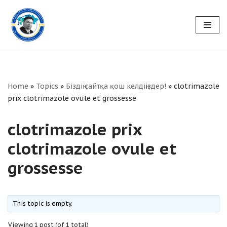
Skip
to
content
Home
»
Topics
»
Біздің сайтқа қош келдіңіздер!
»
clotrimazole
prix clotrimazole ovule et grossesse
clotrimazole prix
clotrimazole ovule et
grossesse
This topic is empty.
Viewing 1 post (of 1 total)