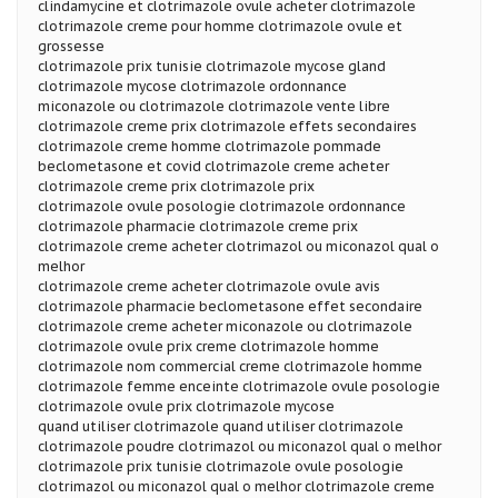
clindamycine et clotrimazole ovule acheter clotrimazole
clotrimazole creme pour homme clotrimazole ovule et
grossesse
clotrimazole prix tunisie clotrimazole mycose gland
clotrimazole mycose clotrimazole ordonnance
miconazole ou clotrimazole clotrimazole vente libre
clotrimazole creme prix clotrimazole effets secondaires
clotrimazole creme homme clotrimazole pommade
beclometasone et covid clotrimazole creme acheter
clotrimazole creme prix clotrimazole prix
clotrimazole ovule posologie clotrimazole ordonnance
clotrimazole pharmacie clotrimazole creme prix
clotrimazole creme acheter clotrimazol ou miconazol qual o
melhor
clotrimazole creme acheter clotrimazole ovule avis
clotrimazole pharmacie beclometasone effet secondaire
clotrimazole creme acheter miconazole ou clotrimazole
clotrimazole ovule prix creme clotrimazole homme
clotrimazole nom commercial creme clotrimazole homme
clotrimazole femme enceinte clotrimazole ovule posologie
clotrimazole ovule prix clotrimazole mycose
quand utiliser clotrimazole quand utiliser clotrimazole
clotrimazole poudre clotrimazol ou miconazol qual o melhor
clotrimazole prix tunisie clotrimazole ovule posologie
clotrimazol ou miconazol qual o melhor clotrimazole creme