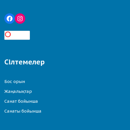
Сілтемелер
Бос орын
Жаңалықтар
Санат бойынша
Санаты бойынша