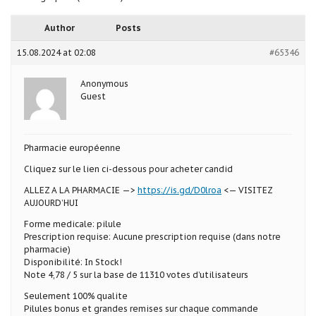
Author
Posts
15.08.2024 at 02:08
#65346
Anonymous
Guest
Pharmacie européenne
Cliquez sur le lien ci-dessous pour acheter candid
ALLEZ A LA PHARMACIE —>
https://is.gd/D0lroa
<— VISITEZ
AUJOURD’HUI
Forme medicale: pilule
Prescription requise: Aucune prescription requise (dans notre
pharmacie)
Disponibilité: In Stock!
Note 4,78 / 5 sur la base de 11310 votes d’utilisateurs
Seulement 100% qualite
Pilules bonus et grandes remises sur chaque commande