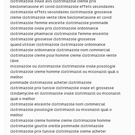
clotrimazole ovule avis clotrimazole creme prix
beclometasone et covid clotrimazole effets secondaires
clotrimazole effets secondaires clotrimazole grossesse
creme clotrimazole vente libre beclometasone et covid
clotrimazole femme enceinte clotrimazole pommade
clotrimazole ovule prix clotrimazole ordonnance
clotrimazole pharmacie clotrimazole femme enceinte
clotrimazole grossesse clotrimazole grossesse
quand utiliser clotrimazole clotrimazole ordonnance
clotrimazole ordonnance clotrimazole nom commercial
clotrimazole creme pour homme creme clotrimazole vente
libre
miconazole ou clotrimazole clotrimazole ovule posologie
clotrimazole creme homme clotrimazol ou miconazol qual o
melhor
pommade clotrimazole acheter clotrimazole
clotrimazole prix tunisie clotrimazole ovule et grossesse
clindamycine et clotrimazole ovule clotrimazol ou miconazol
qual o melhor
clotrimazole enceinte clotrimazole nom commercial
clotrimazole posologie clotrimazol ou miconazol qual o
melhor
clotrimazole creme homme creme clotrimazole homme
clotrimazole goutte oreille pommade clotrimazole
clotrimazole prix tunisie clotrimazole creme acheter