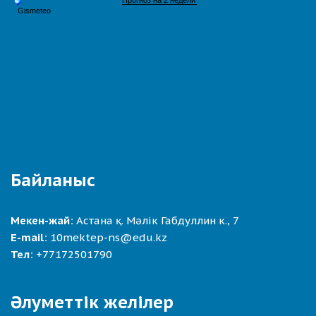
Байланыс
Мекен-жай:
Астана қ. Мәлік Габдуллин к., 7
E-mail:
10mektep-ns@edu.kz
Тел:
+77172501790
Әлуметтік желілер