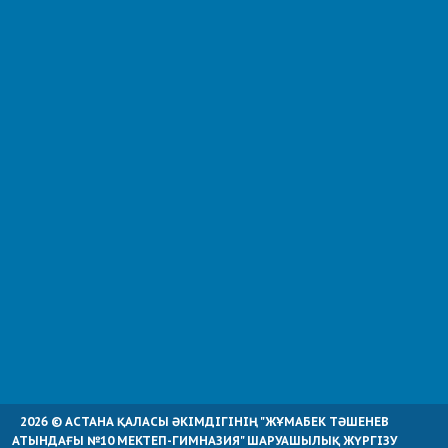
2026 © АСТАНА ҚАЛАСЫ ӘКІМДІГІНІҢ "ЖҰМАБЕК ТӘШЕНЕВ
АТЫНДАҒЫ №10 МЕКТЕП-ГИМНАЗИЯ" ШАРУАШЫЛЫҚ ЖҮРГІЗУ