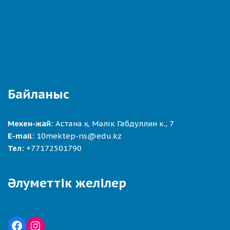
Байланыс
Мекен-жай:
Астана қ. Мәлік Габдуллин к., 7
E-mail:
10mektep-ns@edu.kz
Тел:
+77172501790
Әлуметтік желілер