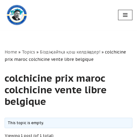
Skip
to
content
Home
»
Topics
»
Біздің сайтқа қош келдіңіздер!
»
colchicine
prix maroc colchicine vente libre belgique
colchicine prix maroc
colchicine vente libre
belgique
This topic is empty.
Viewing 1 post (of 1 total)