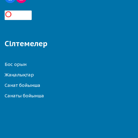
Сілтемелер
Бос орын
Жаңалықтар
Санат бойынша
Санаты бойынша