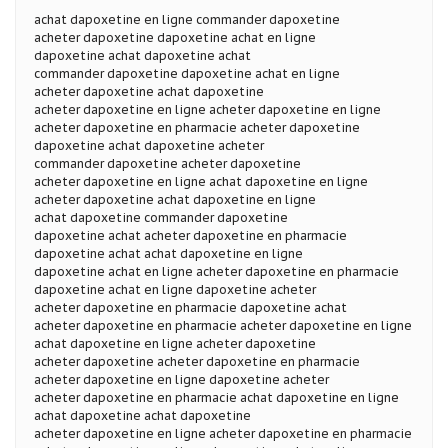
achat dapoxetine en ligne commander dapoxetine
acheter dapoxetine dapoxetine achat en ligne
dapoxetine achat dapoxetine achat
commander dapoxetine dapoxetine achat en ligne
acheter dapoxetine achat dapoxetine
acheter dapoxetine en ligne acheter dapoxetine en ligne
acheter dapoxetine en pharmacie acheter dapoxetine
dapoxetine achat dapoxetine acheter
commander dapoxetine acheter dapoxetine
acheter dapoxetine en ligne achat dapoxetine en ligne
acheter dapoxetine achat dapoxetine en ligne
achat dapoxetine commander dapoxetine
dapoxetine achat acheter dapoxetine en pharmacie
dapoxetine achat achat dapoxetine en ligne
dapoxetine achat en ligne acheter dapoxetine en pharmacie
dapoxetine achat en ligne dapoxetine acheter
acheter dapoxetine en pharmacie dapoxetine achat
acheter dapoxetine en pharmacie acheter dapoxetine en ligne
achat dapoxetine en ligne acheter dapoxetine
acheter dapoxetine acheter dapoxetine en pharmacie
acheter dapoxetine en ligne dapoxetine acheter
acheter dapoxetine en pharmacie achat dapoxetine en ligne
achat dapoxetine achat dapoxetine
acheter dapoxetine en ligne acheter dapoxetine en pharmacie