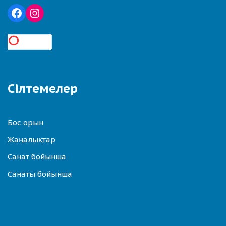
Сілтемелер
Бос орын
Жаңалықтар
Санат бойынша
Санаты бойынша