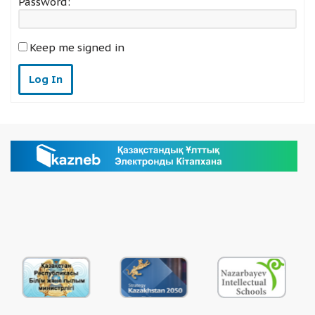
Password:
Keep me signed in
Log In