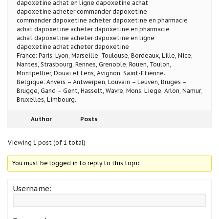
dapoxetine achat en ligne dapoxetine achat
dapoxetine acheter commander dapoxetine
commander dapoxetine acheter dapoxetine en pharmacie
achat dapoxetine acheter dapoxetine en pharmacie
achat dapoxetine acheter dapoxetine en ligne
dapoxetine achat acheter dapoxetine
France: Paris, Lyon, Marseille, Toulouse, Bordeaux, Lille, Nice,
Nantes, Strasbourg, Rennes, Grenoble, Rouen, Toulon,
Montpellier, Douai et Lens, Avignon, Saint-Etienne.
Belgique: Anvers – Antwerpen, Louvain – Leuven, Bruges –
Brugge, Gand – Gent, Hasselt, Wavre, Mons, Liege, Arlon, Namur,
Bruxelles, Limbourg.
Author
Posts
Viewing 1 post (of 1 total)
You must be logged in to reply to this topic.
Username: