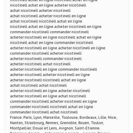
nicotinell achat en ligne acheter nicotinell
achat nicotinell acheter nicotinell
achat nicotinell acheter nicotinell en ligne
achat nicotinell nicotinell achat en ligne
nicotinell achat en ligne acheter nicotinell en ligne
commander nicotinell commander nicotinell
acheter nicotinell en ligne nicotinell achat en ligne
nicotinell achat en ligne commander nicotinell
acheter nicotinell en ligne acheter nicotinell en ligne
commander nicotinell acheter nicotinell
acheter nicotinell commander nicotinell
acheter nicotinell achat nicotinell
acheter nicotinell en ligne commander nicotinell
acheter nicotinell acheter nicotinell en ligne
acheter nicotinell nicotinell achat en ligne
achat nicotinell achat nicotinell
acheter nicotinell en ligne acheter nicotinell
acheter nicotinell en ligne achat nicotinell
commander nicotinell acheter nicotinell en ligne
commander nicotinell nicotinell achat en ligne
commander nicotinell achat nicotinell
France: Paris, Lyon, Marseille, Toulouse, Bordeaux, Lille, Nice,
Nantes, Strasbourg, Rennes, Grenoble, Rouen, Toulon,
Montpellier, Douai et Lens, Avignon, Saint-Etienne.