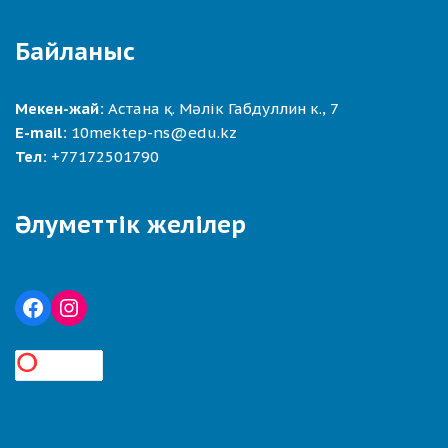
Байланыс
Мекен-жай:
Астана қ. Мәлік Габдуллин к., 7
E-mail:
10mektep-ns@edu.kz
Тел:
+77172501790
Әлуметтік желілер