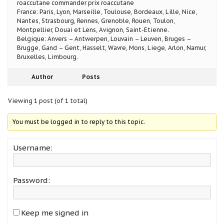
roaccutane commander prix roaccutane
France: Paris, Lyon, Marseille, Toulouse, Bordeaux, Lille, Nice,
Nantes, Strasbourg, Rennes, Grenoble, Rouen, Toulon,
Montpellier, Douai et Lens, Avignon, Saint-Etienne.
Belgique: Anvers – Antwerpen, Louvain – Leuven, Bruges –
Brugge, Gand – Gent, Hasselt, Wavre, Mons, Liege, Arlon, Namur,
Bruxelles, Limbourg.
Author
Posts
Viewing 1 post (of 1 total)
You must be logged in to reply to this topic.
Username:
Password:
Keep me signed in