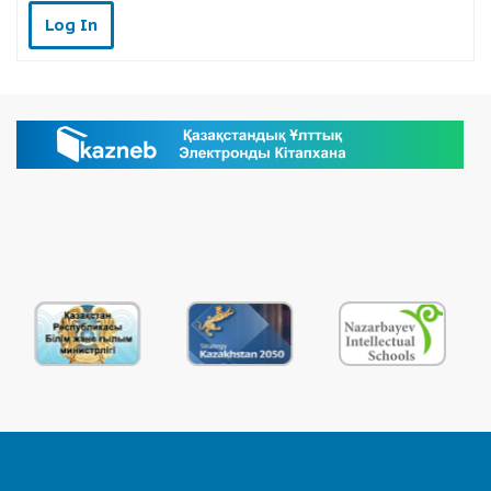
Log In