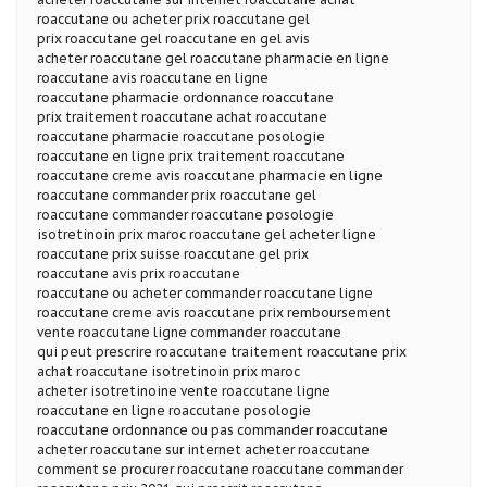
roaccutane ou acheter prix roaccutane gel
prix roaccutane gel roaccutane en gel avis
acheter roaccutane gel roaccutane pharmacie en ligne
roaccutane avis roaccutane en ligne
roaccutane pharmacie ordonnance roaccutane
prix traitement roaccutane achat roaccutane
roaccutane pharmacie roaccutane posologie
roaccutane en ligne prix traitement roaccutane
roaccutane creme avis roaccutane pharmacie en ligne
roaccutane commander prix roaccutane gel
roaccutane commander roaccutane posologie
isotretinoin prix maroc roaccutane gel acheter ligne
roaccutane prix suisse roaccutane gel prix
roaccutane avis prix roaccutane
roaccutane ou acheter commander roaccutane ligne
roaccutane creme avis roaccutane prix remboursement
vente roaccutane ligne commander roaccutane
qui peut prescrire roaccutane traitement roaccutane prix
achat roaccutane isotretinoin prix maroc
acheter isotretinoine vente roaccutane ligne
roaccutane en ligne roaccutane posologie
roaccutane ordonnance ou pas commander roaccutane
acheter roaccutane sur internet acheter roaccutane
comment se procurer roaccutane roaccutane commander