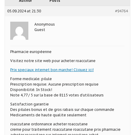
Author
Posts
05.09.2024 at 21:30
#94764
Anonymous
Guest
Pharmacie européenne
Visitez notre site web pour acheter roaccutane
Prix speciaux internet bon marche! Cliquez ici!
Forme medicale: pilule
Prescription requise: Aucune prescription requise
Disponibilité: In Stock!
Note 4,77 / 5 sur la base de 8115 votes d’utilisateurs
Satisfaction garantie
Des pilules bonus et de gros rabais sur chaque commande
Medicaments de haute qualite seulement
roaccutane ordonnance acheter roaccutane
creme pour traitement roaccutane roaccutane prix pharmacie
acheter roaccutane sur internet roaccutane achat