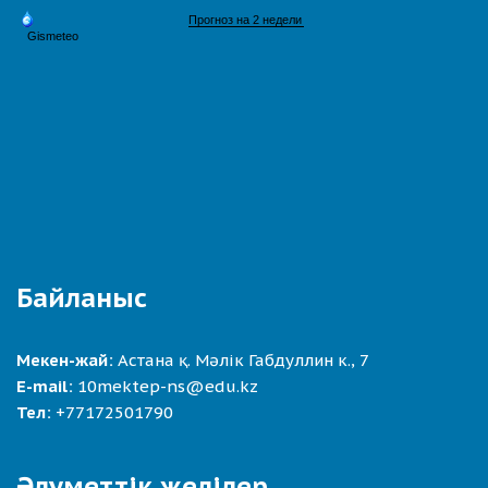
Байланыс
Мекен-жай:
Астана қ. Мәлік Габдуллин к., 7
E-mail:
10mektep-ns@edu.kz
Тел:
+77172501790
Әлуметтік желілер