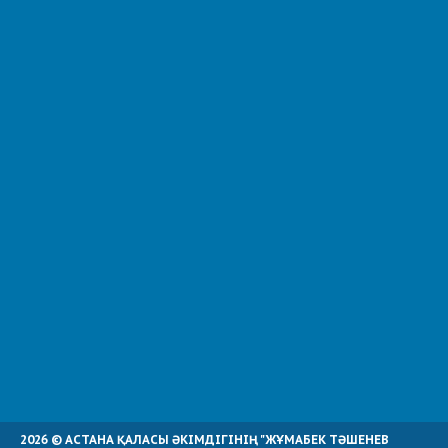
2026 © АСТАНА ҚАЛАСЫ ӘКІМДІГІНІҢ "ЖҰМАБЕК ТӘШЕНЕВ