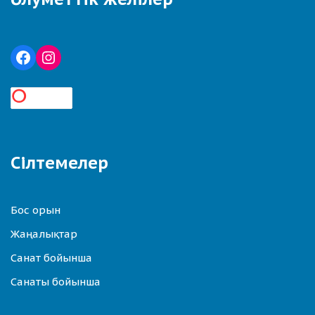
Сілтемелер
Бос орын
Жаңалықтар
Санат бойынша
Санаты бойынша