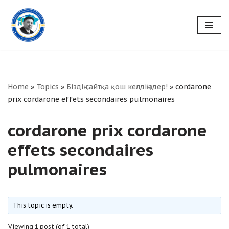
Skip
to
content
Home
»
Topics
»
Біздің сайтқа қош келдіңіздер!
»
cordarone
prix cordarone effets secondaires pulmonaires
cordarone prix cordarone
effets secondaires
pulmonaires
This topic is empty.
Viewing 1 post (of 1 total)