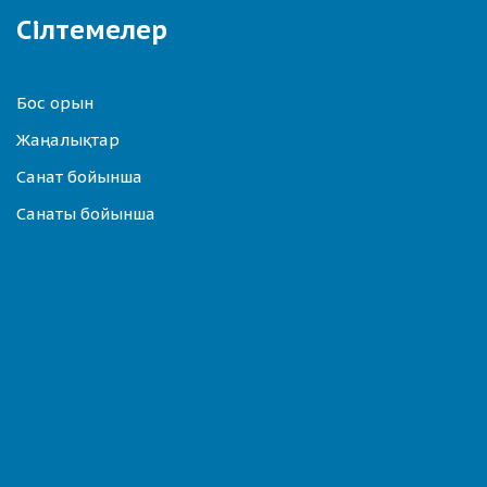
Сілтемелер
Бос орын
Жаңалықтар
Санат бойынша
Санаты бойынша