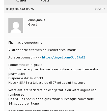
Author
Posts
06.09.2024 at 06:26
#95152
Anonymous
Guest
Pharmacie européenne
Visitez notre site web pour acheter coumadin
Acheter coumadin -–>
https://tinyurl.com/3up35af2
Forme medicale: pilule
Ordonnance requise: Aucune prescription requise (dans notre
pharmacie)
Disponibilité: In Stock!
Note 4,85 / 5 sur la base de 6507 votes d’utilisateurs
Votre entiere satisfaction est garantie ou votre argent est
rembourse
Des pilules bonus et de gros rabais sur chaque commande
24h support en ligne
posologie coumadine coumadine generique