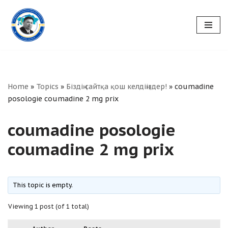
Skip
to
content
Home
»
Topics
»
Біздің сайтқа қош келдіңіздер!
»
coumadine
posologie coumadine 2 mg prix
coumadine posologie
coumadine 2 mg prix
This topic is empty.
Viewing 1 post (of 1 total)