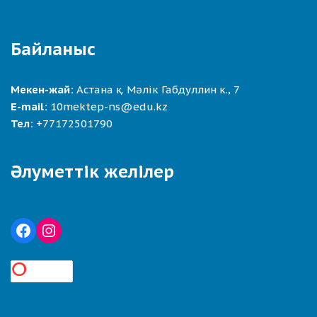
Байланыс
Мекен-жай:
Астана қ. Мәлік Габдуллин к., 7
E-mail:
10mektep-ns@edu.kz
Тел:
+77172501790
Әлуметтік желілер