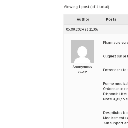
Viewing 1 post (of 1 total)
Author
Posts
05.09.2024 at 21:06
Pharmacie eu
Cliquez sur le
Anonymous
Entrer dans le
Guest
Forme medical
Ordonnance req
Disponibilité: 
Note 4,98 / 5 s
Des pilules b
Medicaments d
24h support en