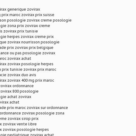
irax generique zovirax
 prix maroc zovirax prix suisse
sson posologie zovirax creme posologie
gie zona prix zovirax creme
s zovirax prix tunisie
gie herpes zovirax creme prix
que zovirax nourrisson posologie
de prix zovirax prix belgique
nance ou pas posologie zovirax
aroc zovirax achat
irax zovirax posologie herpes
 prix tunisie zovirax prix maroc
cie zovirax duo avis
rax zovirax 400 mg prix maroc
zovirax ordonnance
zovirax 800 posologie
gie achat zovirax
virax achat
de prix maroc zovirax sur ordonnance
 ordonnance zovirax posologie zona
eme zovirax sirop prix
x zovirax vente libre
ix zovirax posologie herpes
gie pediatrique zovirax achat