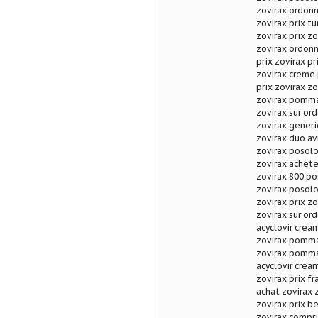
zovirax ordonn
zovirax prix t
zovirax prix zo
zovirax ordonn
prix zovirax p
zovirax creme
prix zovirax 
zovirax pommad
zovirax sur or
zovirax generi
zovirax duo avi
zovirax posol
zovirax achete
zovirax 800 p
zovirax posol
zovirax prix zo
zovirax sur or
acyclovir cream
zovirax pomma
zovirax pomma
acyclovir crea
zovirax prix f
achat zovirax z
zovirax prix b
zovirax compr