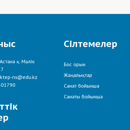
ныс
Сілтемелер
Астана қ. Мәлік
Бос орын
 7
Жаңалықтар
ktep-ns@edu.kz
501790
Санат бойынша
Санаты бойынша
ттік
ер