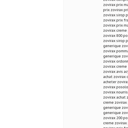
zovirax prix m
prix zovirax pr
zovirax sirop 
zovirax prix f
zovirax prix m
zovirax creme
zovirax 800 po
zovirax sirop p
generique zov
zovirax pomma
generique zovi
zovirax ordonn
zovirax creme 
zovirax avis a
achat zovirax 
acheter zovira
zovirax posol
zovirax nourri
zovirax achat
creme zovirax p
generique zovi
generique zovi
zovirax 200 p
creme zovirax 