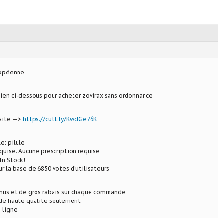
ropéenne
 lien ci-dessous pour acheter zovirax sans ordonnance
 site —>
https://cutt.ly/KwdGe76K
e: pilule
uise: Aucune prescription requise
In Stock!
ur la base de 6850 votes d’utilisateurs
onus et de gros rabais sur chaque commande
e haute qualite seulement
 ligne