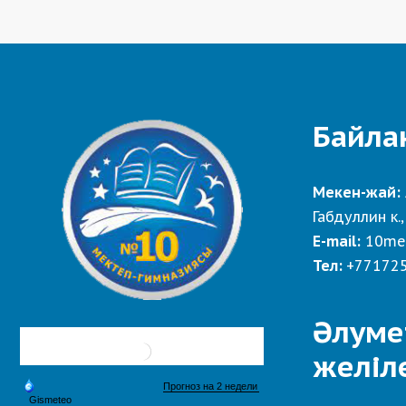
Байла
Мекен-жай:
Габдуллин к.,
E-mail:
10me
Тел:
+77172
Әлуме
желіл