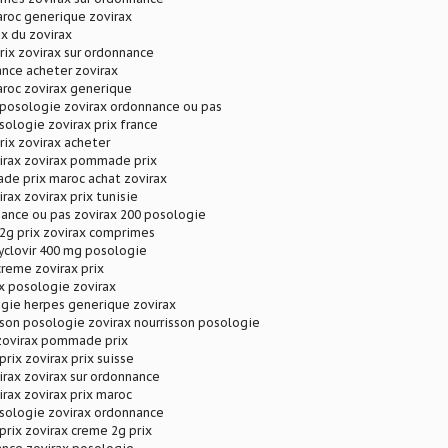
aroc generique zovirax
ix du zovirax
prix zovirax sur ordonnance
rance acheter zovirax
aroc zovirax generique
 posologie zovirax ordonnance ou pas
sologie zovirax prix france
rix zovirax acheter
irax zovirax pommade prix
de prix maroc achat zovirax
rax zovirax prix tunisie
ance ou pas zovirax 200 posologie
2g prix zovirax comprimes
cyclovir 400 mg posologie
creme zovirax prix
x posologie zovirax
ogie herpes generique zovirax
sson posologie zovirax nourrisson posologie
 zovirax pommade prix
rix zovirax prix suisse
rax zovirax sur ordonnance
rax zovirax prix maroc
osologie zovirax ordonnance
prix zovirax creme 2g prix