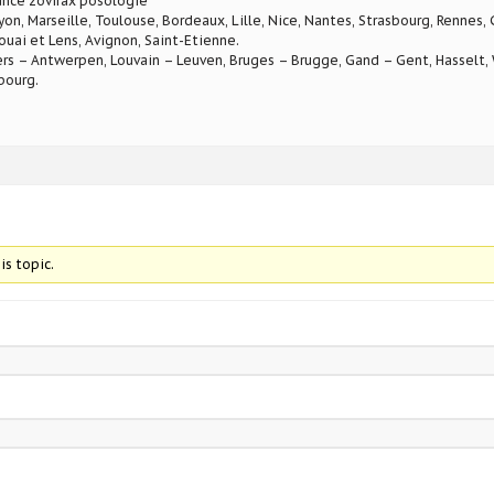
rance zovirax posologie
Lyon, Marseille, Toulouse, Bordeaux, Lille, Nice, Nantes, Strasbourg, Rennes,
ouai et Lens, Avignon, Saint-Etienne.
rs – Antwerpen, Louvain – Leuven, Bruges – Brugge, Gand – Gent, Hasselt, W
bourg.
is topic.