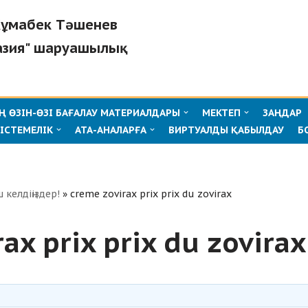
"Жұмабек Тәшенев
азия" шаруашылық
 ӨЗІН-ӨЗІ БАҒАЛАУ МАТЕРИАЛДАРЫ
МЕКТЕП
ЗАҢДАР
ІСТЕМЕЛІК
АТА-АНАЛАРҒА
ВИРТУАЛДЫ ҚАБЫЛДАУ
Б
ш келдіңіздер!
»
creme zovirax prix prix du zovirax
ax prix prix du zovirax