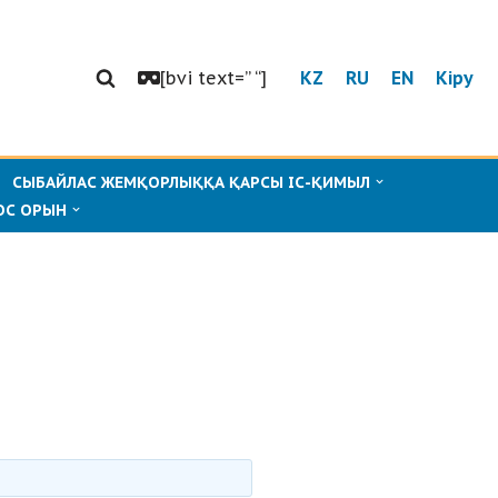
[bvi text=” “]
KZ
RU
EN
Кіру
СЫБАЙЛАС ЖЕМҚОРЛЫҚҚА ҚАРСЫ ІС-ҚИМЫЛ
ОС ОРЫН