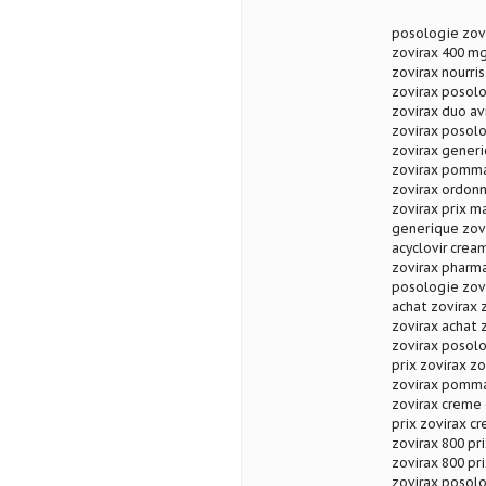
posologie zov
zovirax 400 mg
zovirax nourri
zovirax posolo
zovirax duo avi
zovirax posolo
zovirax generi
zovirax pomma
zovirax ordon
zovirax prix m
generique zov
acyclovir cream
zovirax pharma
posologie zovi
achat zovirax 
zovirax achat 
zovirax posolo
prix zovirax zo
zovirax pomma
zovirax creme
prix zovirax cr
zovirax 800 pri
zovirax 800 pr
zovirax posolo